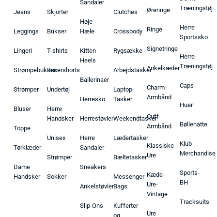
Sandaler
Træningstøj
Øreringe
Jeans
Skjorter
Clutches
Høje
Herre
Ringe
Leggings
Bukser
Hæle
Crossbody
Sportssko
Signetringe
Lingeri
T-shirts
Kitten
Rygsække
Herre
Heels
Træningstøj
Ankelkæder
Strømpebukser
Boxershorts
Arbejdstasker
Ballerinaer
Caps
Charm-
Strømper
Undertøj
Laptop-
Armbånd
Herresko
Tasker
Huer
Bluser
Herre
Cuff-
Handsker
Herrestøvler
Weekendtasker
Bøllehatte
Armbånd
Toppe
Unisex
Herre
Lædertasker
Klub
Klassiske
Tørklæder
Sandaler
Merchandise
Ure
Strømper
Bæltetasker
Dame
Sneakers
Sports-
Kæde-
Handsker
Sokker
Messenger
BH
Ure-
Ankelstøvler
Bags
Vintage
Tracksuits
Slip-Ons
Kufferter
Ure
og