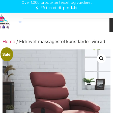
Over 1.000 produkter testet og vurderet
Få testet dit produkt
Home
/ Eldrevet massagestol kunstlæder vinrød
Sale!