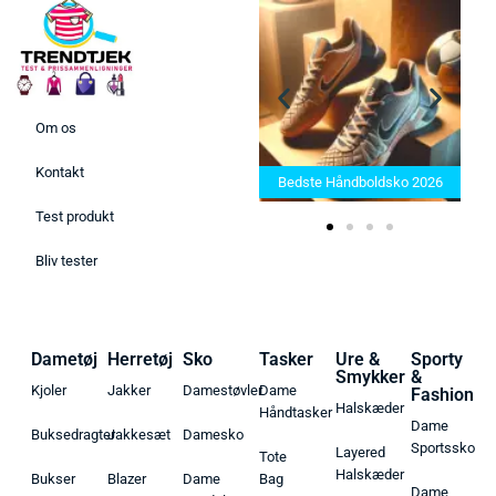
Om os
Bedste Saunatæppe 2025 –
Kontakt
Find de bedste produkter her!
Bedste Håndboldsko 2026
Test produkt
Bliv tester
Dametøj
Herretøj
Sko
Tasker
Ure &
Sporty
Smykker
&
Kjoler
Jakker
Damestøvler
Dame
Fashion
Halskæder
Håndtasker
Dame
Buksedragter
Jakkesæt
Damesko
Sportssko
Layered
Tote
Halskæder
Bukser
Blazer
Dame
Bag
Dame