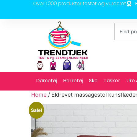
Over 1.000 produkter testet og vurderet
Dametøj
Herretøj
Sko
Tasker
Ure
Home
/ Eldrevet massagestol kunstlæder
Sale!