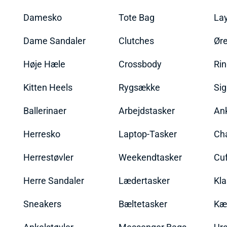
Damesko
Tote Bag
La
Dame Sandaler
Clutches
Øre
Høje Hæle
Crossbody
Ri
Kitten Heels
Rygsække
Sig
Ballerinaer
Arbejdstasker
An
Herresko
Laptop-Tasker
Ch
Herrestøvler
Weekendtasker
Cu
Herre Sandaler
Lædertasker
Kla
Sneakers
Bæltetasker
Kæ