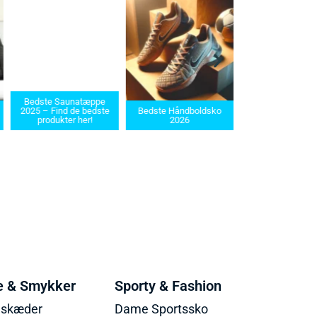
Bedste Saunatæppe
Bedste barbermaskin
2025 – Find de bedste
Bedste Håndboldsko
i 2025: Find den rette t
produkter her!
2026
dit behov
e & Smykker
Sporty & Fashion
lskæder
Dame Sportssko