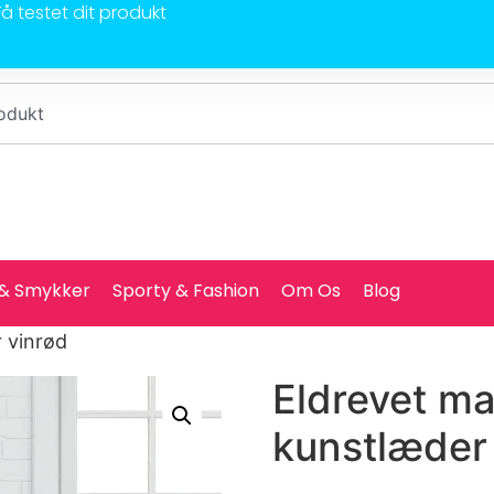
Få testet dit produkt
 & Smykker
Sporty & Fashion
Om Os
Blog
 vinrød
Eldrevet m
kunstlæder