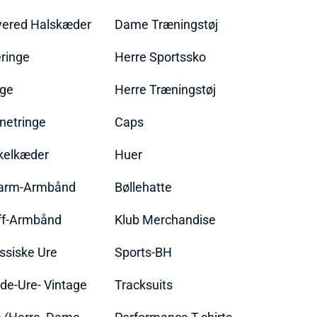
yered Halskæder
Dame Træningstøj
ringe
Herre Sportssko
nge
Herre Træningstøj
netringe
Caps
kelkæder
Huer
arm-Armbånd
Bøllehatte
ff-Armbånd
Klub Merchandise
ssiske Ure
Sports-BH
de-Ure- Vintage
Tracksuits