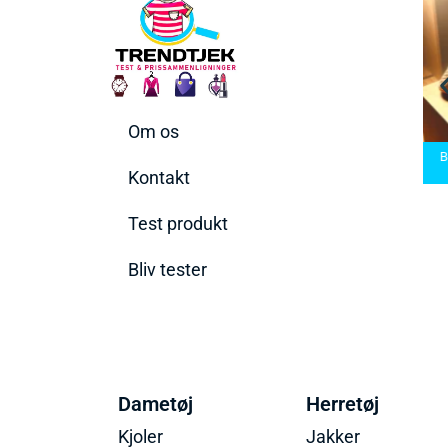
Om os
rmaskiner
Bedste Saunatæppe
n rette til
Bedste saunatæppe
2025 – Find de bedste
Bedst
ov
2025
produkter her!
Kontakt
Test produkt
Bliv tester
Dametøj
Herretøj
Kjoler
Jakker