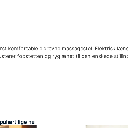
erst komfortable eldrevne massagestol. Elektrisk læn
usterer fodstøtten og ryglænet til den ønskede stilli
pulært lige nu