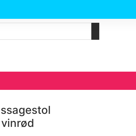
assagestol
 vinrød