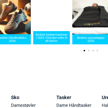
Bedste barbermaskiner
e Håndboldsko
i 2025: Find den rette til
Bedste saunatæppe
2026
dit behov
2025
Sko
Tasker
Ur
Damestøvler
Dame Håndtasker
Ha