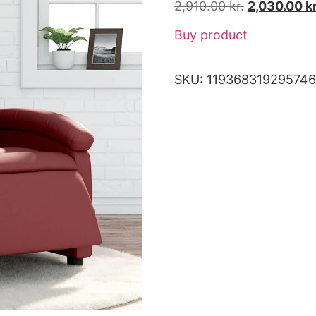
2,910.00
kr.
2,030.00
kr
Buy product
SKU:
119368319295746