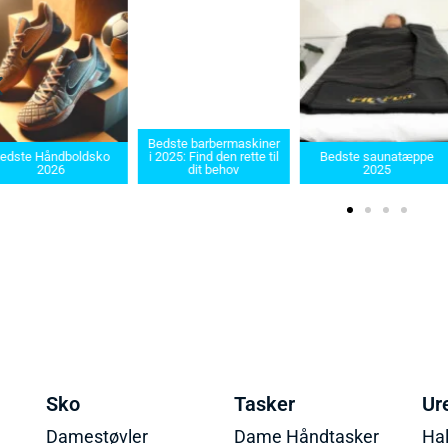
Bedste barbermaskiner
edste Håndboldsko
i 2025: Find den rette til
Bedste saunatæppe
2026
dit behov
2025
Sko
Tasker
Ur
Damestøvler
Dame Håndtasker
Ha