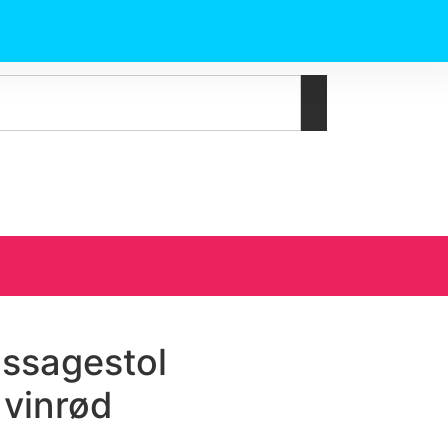
assagestol
 vinrød