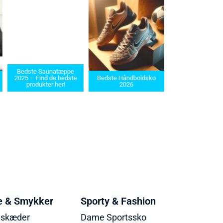
Bedste Saunatæppe
Bedste barberma
2025 – Find de bedste
Bedste Håndboldsko
i 2025: Find den re
produkter her!
2026
dit behov
e & Smykker
Sporty & Fashion
lskæder
Dame Sportssko