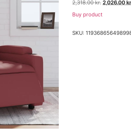
2,318.00
kr.
2,026.00
kr
Buy product
SKU:
11936865649899