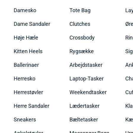
Damesko
Tote Bag
La
Dame Sandaler
Clutches
Øre
Høje Hæle
Crossbody
Ri
Kitten Heels
Rygsække
Sig
Ballerinaer
Arbejdstasker
An
Herresko
Laptop-Tasker
Ch
Herrestøvler
Weekendtasker
Cu
Herre Sandaler
Lædertasker
Kla
Sneakers
Bæltetasker
Kæ