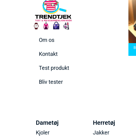
Om os
rbermaskiner
Bedste Saunatæppe
d den rette til
Bedste saunatæppe
2025 – Find de bedste
B
 behov
2025
produkter her!
Kontakt
Test produkt
Bliv tester
Dametøj
Herretøj
Kjoler
Jakker