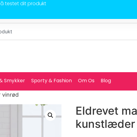
Få testet dit produkt
 & Smykker
Sporty & Fashion
Om Os
Blog
 vinrød
Eldrevet m
kunstlæder