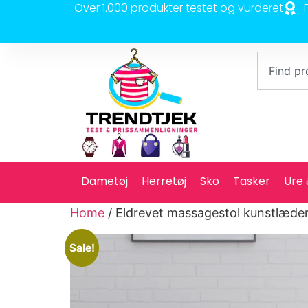
Over 1.000 produkter testet og vurderet
Dametøj
Herretøj
Sko
Tasker
Ure
Home
/ Eldrevet massagestol kunstlæder
Sale!