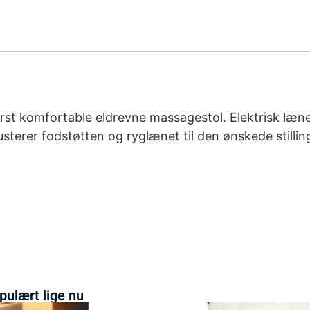
erst komfortable eldrevne massagestol. Elektrisk læn
usterer fodstøtten og ryglænet til den ønskede stilli
pulært lige nu