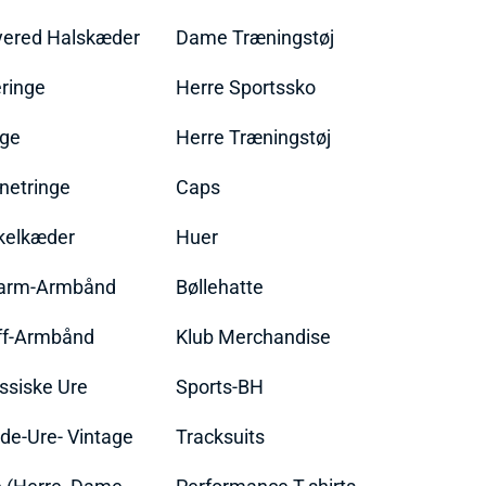
yered Halskæder
Dame Træningstøj
ringe
Herre Sportssko
nge
Herre Træningstøj
netringe
Caps
kelkæder
Huer
arm-Armbånd
Bøllehatte
ff-Armbånd
Klub Merchandise
ssiske Ure
Sports-BH
de-Ure- Vintage
Tracksuits