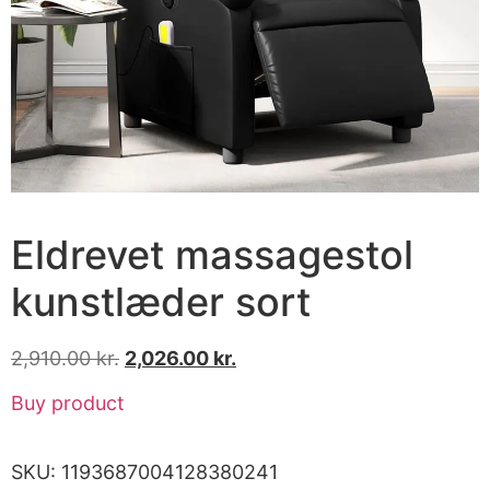
Eldrevet massagestol
kunstlæder sort
2,910.00
kr.
2,026.00
kr.
Buy product
SKU:
1193687004128380241