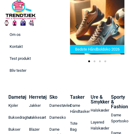
Om os
Bedste Saunatæppe 2025 –
Kontakt
Find de bedste produkter her!
Bedste Håndboldsko 2026
Test produkt
Bliv tester
Dametøj
Herretøj
Sko
Tasker
Ure &
Sporty
Smykker
&
Kjoler
Jakker
Damestøvler
Dame
Fashion
Halskæder
Håndtasker
Dame
Buksedragter
Jakkesæt
Damesko
Sportssko
Layered
Tote
Halskæder
Bukser
Blazer
Dame
Bag
Dame