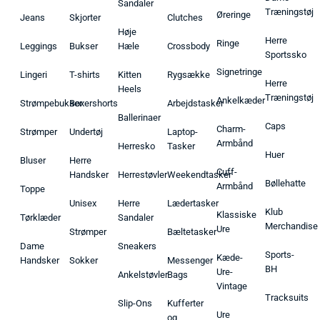
Sandaler
Træningstøj
Øreringe
Jeans
Skjorter
Clutches
Høje
Herre
Ringe
Leggings
Bukser
Hæle
Crossbody
Sportssko
Signetringe
Lingeri
T-shirts
Kitten
Rygsække
Herre
Heels
Træningstøj
Ankelkæder
Strømpebukser
Boxershorts
Arbejdstasker
Ballerinaer
Caps
Charm-
Strømper
Undertøj
Laptop-
Armbånd
Herresko
Tasker
Huer
Bluser
Herre
Cuff-
Handsker
Herrestøvler
Weekendtasker
Bøllehatte
Armbånd
Toppe
Unisex
Herre
Lædertasker
Klub
Klassiske
Tørklæder
Sandaler
Merchandise
Ure
Strømper
Bæltetasker
Dame
Sneakers
Sports-
Kæde-
Handsker
Sokker
Messenger
BH
Ure-
Ankelstøvler
Bags
Vintage
Tracksuits
Slip-Ons
Kufferter
Ure
og