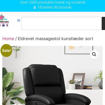
Over 1.000 produkter testet og vurderet
Få testet dit produkt
Home
/ Eldrevet massagestol kunstlæder sort
Sale!