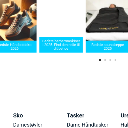
Bedste barbermaskiner
edste Håndboldsko
i 2025: Find den rette til
Bedste saunatæppe
2026
dit behov
2025
Sko
Tasker
Ur
Damestøvler
Dame Håndtasker
Ha