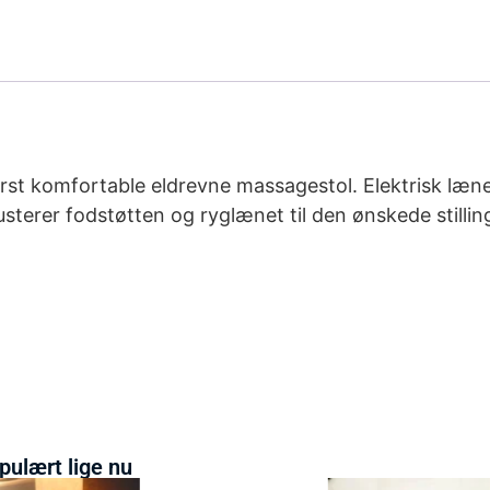
erst komfortable eldrevne massagestol. Elektrisk læn
usterer fodstøtten og ryglænet til den ønskede stilli
pulært lige nu