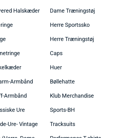
yered Halskæder
Dame Træningstøj
ringe
Herre Sportssko
nge
Herre Træningstøj
netringe
Caps
kelkæder
Huer
arm-Armbånd
Bøllehatte
ff-Armbånd
Klub Merchandise
ssiske Ure
Sports-BH
de-Ure- Vintage
Tracksuits