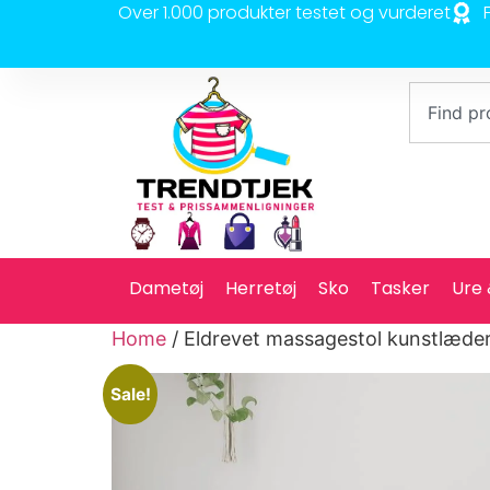
Over 1.000 produkter testet og vurderet
Dametøj
Herretøj
Sko
Tasker
Ure
Home
/ Eldrevet massagestol kunstlæder
Sale!