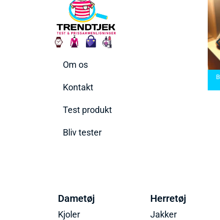
Om os
rbermaskiner
Bedste Saunatæppe
d den rette til
Bedste saunatæppe
2025 – Find de bedste
B
 behov
2025
produkter her!
Kontakt
Test produkt
Bliv tester
Dametøj
Herretøj
Kjoler
Jakker