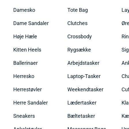
Damesko
Tote Bag
La
Dame Sandaler
Clutches
Øre
Høje Hæle
Crossbody
Ri
Kitten Heels
Rygsække
Sig
Ballerinaer
Arbejdstasker
An
Herresko
Laptop-Tasker
Ch
Herrestøvler
Weekendtasker
Cu
Herre Sandaler
Lædertasker
Kla
Sneakers
Bæltetasker
Kæ