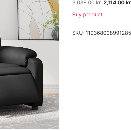
3,038.00
kr.
2,114.00
kr
Buy product
SKU:
11936800899128