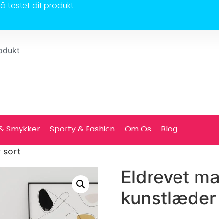
Få testet dit produkt
 & Smykker
Sporty & Fashion
Om Os
Blog
 sort
Eldrevet m
kunstlæder 