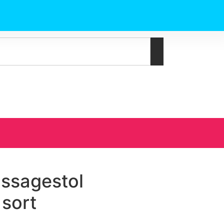
assagestol
sort