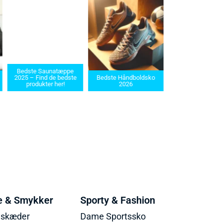
Bedste Saunatæppe
Bedste barberma
2025 – Find de bedste
Bedste Håndboldsko
i 2025: Find den re
produkter her!
2026
dit behov
e & Smykker
Sporty & Fashion
lskæder
Dame Sportssko