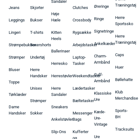
Sandaler
Træningstøj
Øreringe
Jeans
Skjorter
Clutches
Høje
Herre
Ringe
Leggings
Bukser
Hæle
Crossbody
Sportssko
Signetringe
Lingeri
T-shirts
Kitten
Rygsække
Herre
Heels
Træningstøj
Ankelkæder
Strømpebukser
Boxershorts
Arbejdstasker
Ballerinaer
Caps
Charm-
Strømper
Undertøj
Laptop-
Armbånd
Herresko
Tasker
Huer
Bluser
Herre
Cuff-
Handsker
Herrestøvler
Weekendtasker
Bøllehatte
Armbånd
Toppe
Unisex
Herre
Lædertasker
Klub
Klassiske
Tørklæder
Sandaler
Merchandise
Ure
Strømper
Bæltetasker
Dame
Sneakers
Sports-
Kæde-
Handsker
Sokker
Messenger
BH
Ure-
Ankelstøvler
Bags
Vintage
Tracksuits
Slip-Ons
Kufferter
Ure
og