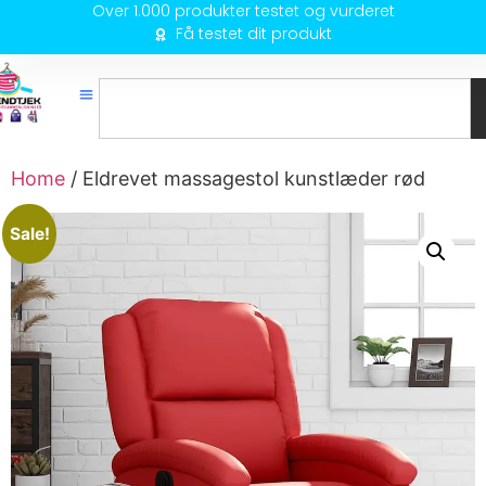
Over 1.000 produkter testet og vurderet
Få testet dit produkt
Home
/ Eldrevet massagestol kunstlæder rød
Sale!