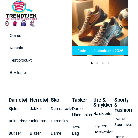
Om os
Bedste Saunatæppe 2025 –
Kontakt
Find de bedste produkter her!
Bedste Håndboldsko 2026
Test produkt
Bliv tester
Dametøj
Herretøj
Sko
Tasker
Ure &
Sporty
Smykker
&
Kjoler
Jakker
Damestøvler
Dame
Fashion
Halskæder
Håndtasker
Dame
Buksedragter
Jakkesæt
Damesko
Sportssko
Layered
Tote
Halskæder
Bukser
Blazer
Dame
Bag
Dame