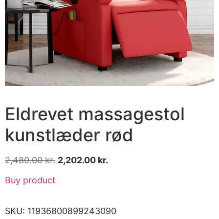
Eldrevet massagestol
kunstlæder rød
2,480.00
kr.
2,202.00
kr.
Buy product
SKU:
11936800899243090