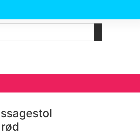
assagestol
 rød