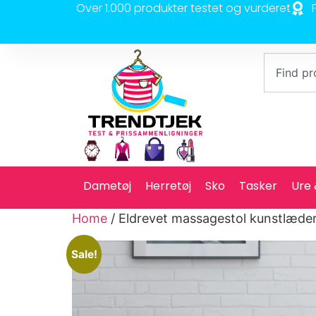
Over 1.000 produkter testet og vurderet
Dametøj
Herretøj
Sko
Tasker
Ure
Home
/ Eldrevet massagestol kunstlæde
Sale!