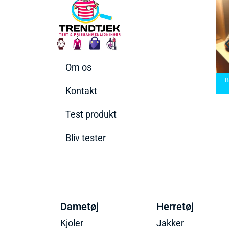
Om os
arbermaskiner
Bedste Saunatæppe
nd den rette til
Bedste saunatæppe
2025 – Find de bedste
B
t behov
2025
produkter her!
Kontakt
Test produkt
Bliv tester
Dametøj
Herretøj
Kjoler
Jakker