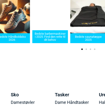
Bedste barbermaskiner
edste Håndboldsko
i 2025: Find den rette til
Bedste saunatæppe
2026
dit behov
2025
Sko
Tasker
Ur
Damestøvler
Dame Håndtasker
Ha