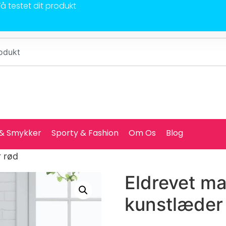
Få testet dit produkt
 & Smykker
Sporty & Fashion
Om Os
Blog
r rød
Eldrevet m
kunstlæder