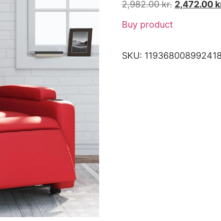
2,982.00
kr.
2,472.00
k
Buy product
SKU:
11936800899241