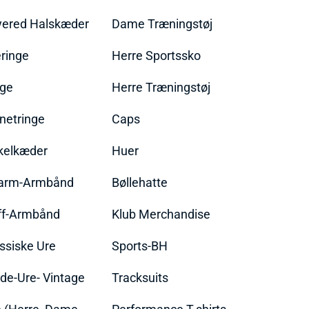
yered Halskæder
Dame Træningstøj
ringe
Herre Sportssko
nge
Herre Træningstøj
netringe
Caps
kelkæder
Huer
arm-Armbånd
Bøllehatte
ff-Armbånd
Klub Merchandise
ssiske Ure
Sports-BH
de-Ure- Vintage
Tracksuits