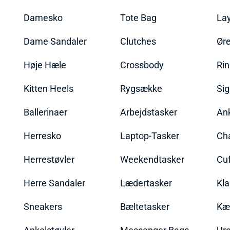
Damesko
Tote Bag
La
Dame Sandaler
Clutches
Øre
Høje Hæle
Crossbody
Ri
Kitten Heels
Rygsække
Sig
Ballerinaer
Arbejdstasker
An
Herresko
Laptop-Tasker
Ch
Herrestøvler
Weekendtasker
Cu
Herre Sandaler
Lædertasker
Kla
Sneakers
Bæltetasker
Kæ