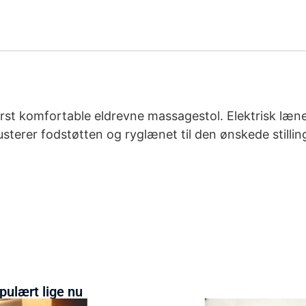
erst komfortable eldrevne massagestol. Elektrisk læn
usterer fodstøtten og ryglænet til den ønskede stilli
pulært lige nu