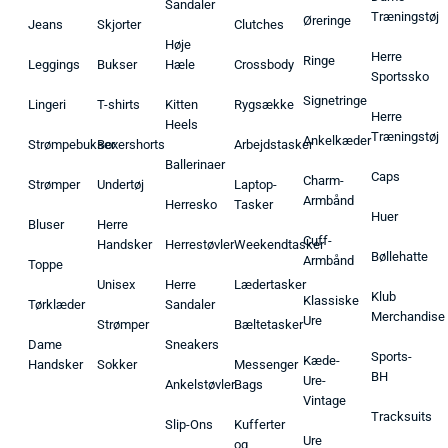
Sandaler
Træningstøj
Øreringe
Jeans
Skjorter
Clutches
Høje
Herre
Ringe
Leggings
Bukser
Hæle
Crossbody
Sportssko
Signetringe
Lingeri
T-shirts
Kitten
Rygsække
Herre
Heels
Træningstøj
Ankelkæder
Strømpebukser
Boxershorts
Arbejdstasker
Ballerinaer
Caps
Charm-
Strømper
Undertøj
Laptop-
Armbånd
Herresko
Tasker
Huer
Bluser
Herre
Cuff-
Handsker
Herrestøvler
Weekendtasker
Bøllehatte
Armbånd
Toppe
Unisex
Herre
Lædertasker
Klub
Klassiske
Tørklæder
Sandaler
Merchandise
Ure
Strømper
Bæltetasker
Dame
Sneakers
Sports-
Kæde-
Handsker
Sokker
Messenger
BH
Ure-
Ankelstøvler
Bags
Vintage
Tracksuits
Slip-Ons
Kufferter
Ure
og