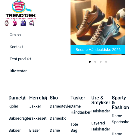
Om os
Bedste Saunatæppe 2025 –
Kontakt
Find de bedste produkter her!
Bedste Håndboldsko 2026
Test produkt
Bliv tester
Dametøj
Herretøj
Sko
Tasker
Ure &
Sporty
Smykker
&
Kjoler
Jakker
Damestøvler
Dame
Fashion
Halskæder
Håndtasker
Dame
Buksedragter
Jakkesæt
Damesko
Sportssko
Layered
Tote
Halskæder
Bukser
Blazer
Dame
Bag
Dame