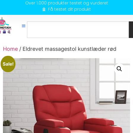
Over 1.000 produkter testet og vurderet
Få testet dit produkt
Home
/ Eldrevet massagestol kunstlæder rød
Sale!