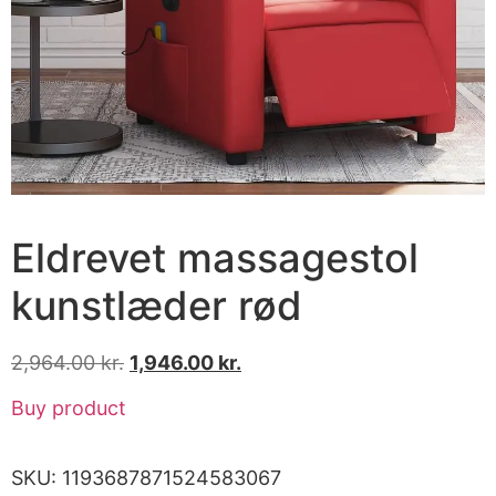
Eldrevet massagestol
kunstlæder rød
2,964.00
kr.
1,946.00
kr.
Buy product
SKU:
1193687871524583067