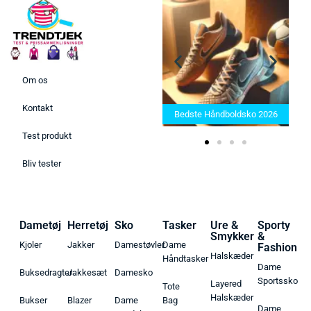
Om os
Bedste Saunatæppe 2025 –
Kontakt
Find de bedste produkter her!
Bedste Håndboldsko 2026
Test produkt
Bliv tester
Dametøj
Herretøj
Sko
Tasker
Ure &
Sporty
Smykker
&
Kjoler
Jakker
Damestøvler
Dame
Fashion
Halskæder
Håndtasker
Dame
Buksedragter
Jakkesæt
Damesko
Sportssko
Layered
Tote
Halskæder
Bukser
Blazer
Dame
Bag
Dame