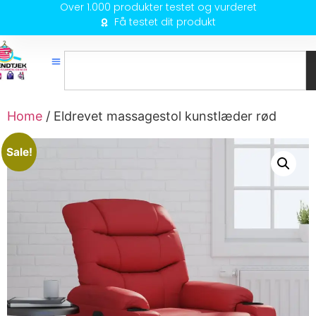
Over 1.000 produkter testet og vurderet
Få testet dit produkt
Home
/ Eldrevet massagestol kunstlæder rød
Sale!