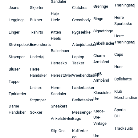
Sandaler
Træningstøj
Øreringe
Jeans
Skjorter
Clutches
Høje
Herre
Ringe
Leggings
Bukser
Hæle
Crossbody
Sportssko
Signetringe
Lingeri
T-shirts
Kitten
Rygsække
Herre
Heels
Træningstøj
Ankelkæder
Strømpebukser
Boxershorts
Arbejdstasker
Ballerinaer
Caps
Charm-
Strømper
Undertøj
Laptop-
Armbånd
Herresko
Tasker
Huer
Bluser
Herre
Cuff-
Handsker
Herrestøvler
Weekendtasker
Bøllehatte
Armbånd
Toppe
Unisex
Herre
Lædertasker
Klub
Klassiske
Tørklæder
Sandaler
Merchandise
Ure
Strømper
Bæltetasker
Dame
Sneakers
Sports-
Kæde-
Handsker
Sokker
Messenger
BH
Ure-
Ankelstøvler
Bags
Vintage
Tracksuits
Slip-Ons
Kufferter
Ure
og