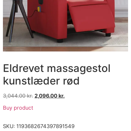
Eldrevet massagestol
kunstlæder rød
3,044.00
kr.
2,096.00
kr.
Buy product
SKU:
1193682674397891549