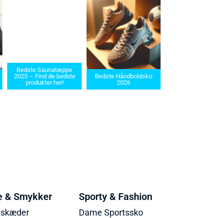
Bedste Saunatæppe
Bedste barbermas
2025 – Find de bedste
Bedste Håndboldsko
i 2025: Find den ret
produkter her!
2026
dit behov
e & Smykker
Sporty & Fashion
lskæder
Dame Sportssko