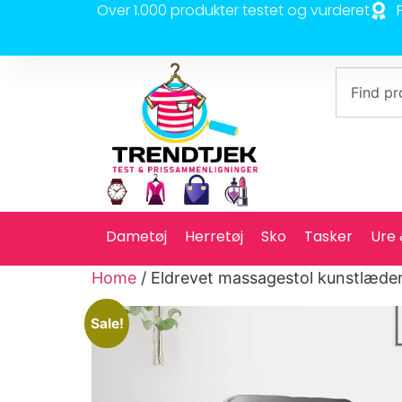
Over 1.000 produkter testet og vurderet
Dametøj
Herretøj
Sko
Tasker
Ure
Home
/ Eldrevet massagestol kunstlæder
Sale!