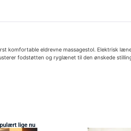
erst komfortable eldrevne massagestol. Elektrisk læn
usterer fodstøtten og ryglænet til den ønskede stilli
pulært lige nu