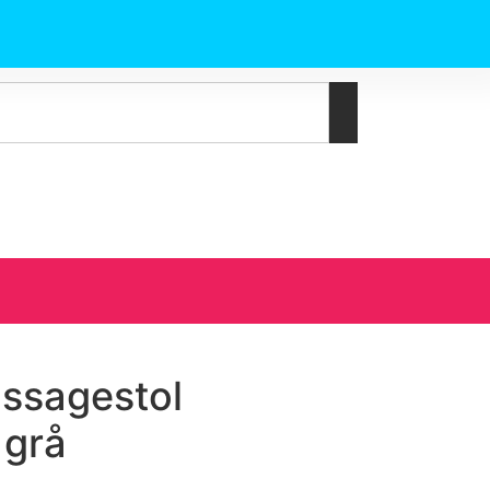
assagestol
 grå