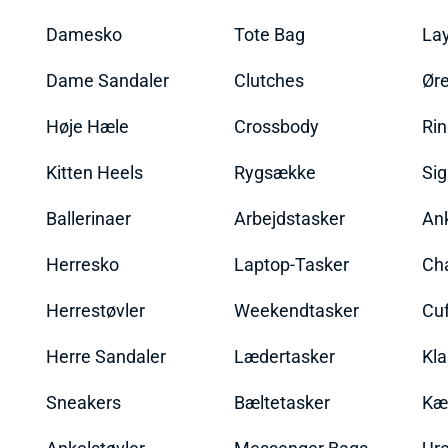
Damesko
Tote Bag
La
Dame Sandaler
Clutches
Øre
Høje Hæle
Crossbody
Ri
Kitten Heels
Rygsække
Sig
Ballerinaer
Arbejdstasker
An
Herresko
Laptop-Tasker
Ch
Herrestøvler
Weekendtasker
Cu
Herre Sandaler
Lædertasker
Kla
Sneakers
Bæltetasker
Kæ