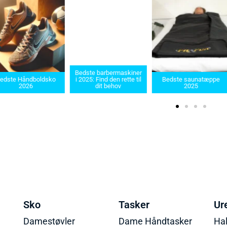
Bedste barbermaskiner
dste Håndboldsko
i 2025: Find den rette til
Bedste saunatæppe
2026
dit behov
2025
Sko
Tasker
Ur
Damestøvler
Dame Håndtasker
Ha