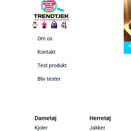
Om os
bermaskiner
Bedste Saunatæppe
 den rette til
Bedste saunatæppe
2025 – Find de bedste
Be
behov
2025
produkter her!
Kontakt
Test produkt
Bliv tester
Dametøj
Herretøj
Kjoler
Jakker