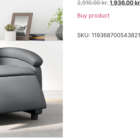
2,910.00
kr.
1,936.00
kr
Buy product
SKU:
11936870054382