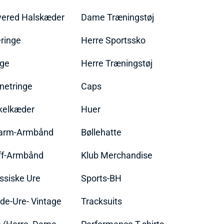
yered Halskæder
Dame Træningstøj
ringe
Herre Sportssko
nge
Herre Træningstøj
netringe
Caps
kelkæder
Huer
arm-Armbånd
Bøllehatte
ff-Armbånd
Klub Merchandise
ssiske Ure
Sports-BH
de-Ure- Vintage
Tracksuits