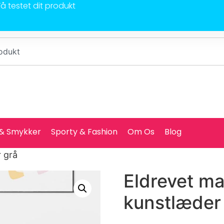
Få testet dit produkt
 & Smykker
Sporty & Fashion
Om Os
Blog
 grå
Eldrevet m
kunstlæder