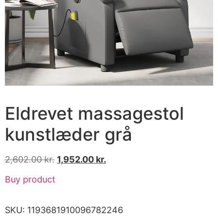
Eldrevet massagestol
kunstlæder grå
2,602.00
kr.
1,952.00
kr.
Buy product
SKU:
1193681910096782246