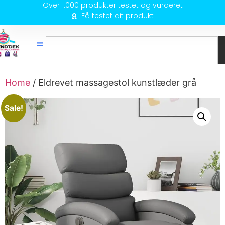
Over 1.000 produkter testet og vurderet
Få testet dit produkt
Home
/ Eldrevet massagestol kunstlæder grå
Sale!