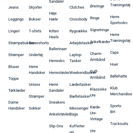
Sandaler
Træningstøj
Øreringe
Jeans
Skjorter
Clutches
Høje
Herre
Ringe
Leggings
Bukser
Hæle
Crossbody
Sportssko
Signetringe
Lingeri
T-shirts
Kitten
Rygsække
Herre
Heels
Træningstøj
Ankelkæder
Strømpebukser
Boxershorts
Arbejdstasker
Ballerinaer
Caps
Charm-
Strømper
Undertøj
Laptop-
Armbånd
Herresko
Tasker
Huer
Bluser
Herre
Cuff-
Handsker
Herrestøvler
Weekendtasker
Bøllehatte
Armbånd
Toppe
Unisex
Herre
Lædertasker
Klub
Klassiske
Tørklæder
Sandaler
Merchandise
Ure
Strømper
Bæltetasker
Dame
Sneakers
Sports-
Kæde-
Handsker
Sokker
Messenger
BH
Ure-
Ankelstøvler
Bags
Vintage
Tracksuits
Slip-Ons
Kufferter
Ure
og