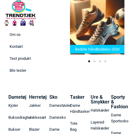
Om os
Bedste Saunatæppe 2025 –
Kontakt
Find de bedste produkter her!
Bedste Håndboldsko 2026
Test produkt
Bliv tester
Dametøj
Herretøj
Sko
Tasker
Ure &
Sporty
Smykker
&
Kjoler
Jakker
Damestøvler
Dame
Fashion
Halskæder
Håndtasker
Dame
Buksedragter
Jakkesæt
Damesko
Sportssko
Layered
Tote
Halskæder
Bukser
Blazer
Dame
Bag
Dame