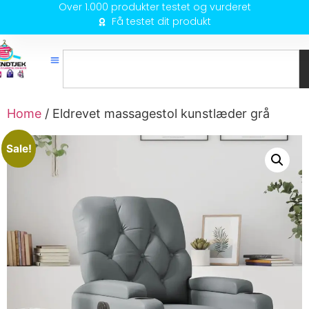
Over 1.000 produkter testet og vurderet
Få testet dit produkt
Home
/ Eldrevet massagestol kunstlæder grå
Sale!