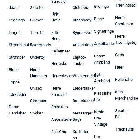
Sandaler
Træningstøj
Øreringe
Jeans
Skjorter
Clutches
Høje
Herre
Ringe
Leggings
Bukser
Hæle
Crossbody
Sportssko
Signetringe
Lingeri
T-shirts
Kitten
Rygsække
Herre
Heels
Træningstøj
Ankelkæder
Strømpebukser
Boxershorts
Arbejdstasker
Ballerinaer
Caps
Charm-
Strømper
Undertøj
Laptop-
Armbånd
Herresko
Tasker
Huer
Bluser
Herre
Cuff-
Handsker
Herrestøvler
Weekendtasker
Bøllehatte
Armbånd
Toppe
Unisex
Herre
Lædertasker
Klub
Klassiske
Tørklæder
Sandaler
Merchandise
Ure
Strømper
Bæltetasker
Dame
Sneakers
Sports-
Kæde-
Handsker
Sokker
Messenger
BH
Ure-
Ankelstøvler
Bags
Vintage
Tracksuits
Slip-Ons
Kufferter
Ure
og