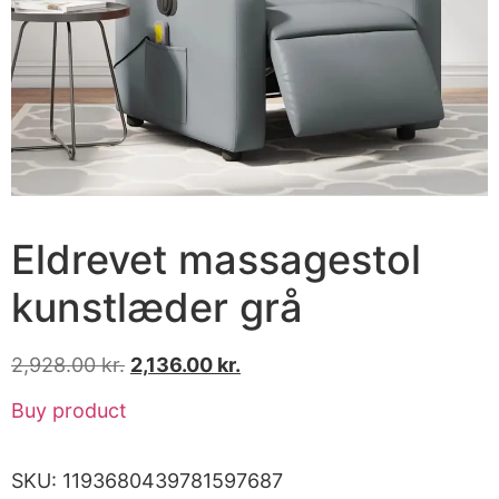
Eldrevet massagestol
kunstlæder grå
2,928.00
kr.
2,136.00
kr.
Buy product
SKU:
1193680439781597687