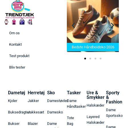
Om os
Bedste Saunatæppe 2025 –
Kontakt
Find de bedste produkter her!
Bedste Håndboldsko 2026
Test produkt
Bliv tester
Dametøj
Herretøj
Sko
Tasker
Ure &
Sporty
Smykker
&
Kjoler
Jakker
Damestøvler
Dame
Fashion
Halskæder
Håndtasker
Dame
Buksedragter
Jakkesæt
Damesko
Sportssko
Layered
Tote
Halskæder
Bukser
Blazer
Dame
Bag
Dame