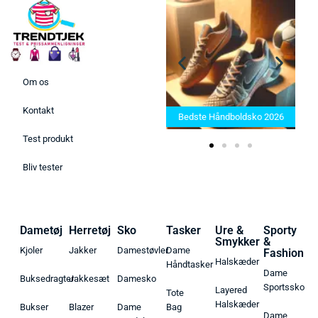
Om os
Bedste Saunatæppe 2025 –
Kontakt
Find de bedste produkter her!
Bedste Håndboldsko 2026
Test produkt
Bliv tester
Dametøj
Herretøj
Sko
Tasker
Ure &
Sporty
Smykker
&
Kjoler
Jakker
Damestøvler
Dame
Fashion
Halskæder
Håndtasker
Dame
Buksedragter
Jakkesæt
Damesko
Sportssko
Layered
Tote
Halskæder
Bukser
Blazer
Dame
Bag
Dame