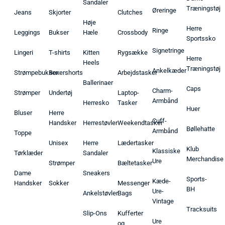
Sandaler
Træningstøj
Øreringe
Jeans
Skjorter
Clutches
Høje
Herre
Ringe
Leggings
Bukser
Hæle
Crossbody
Sportssko
Signetringe
Lingeri
T-shirts
Kitten
Rygsække
Herre
Heels
Træningstøj
Ankelkæder
Strømpebukser
Boxershorts
Arbejdstasker
Ballerinaer
Caps
Charm-
Strømper
Undertøj
Laptop-
Armbånd
Herresko
Tasker
Huer
Bluser
Herre
Cuff-
Handsker
Herrestøvler
Weekendtasker
Bøllehatte
Armbånd
Toppe
Unisex
Herre
Lædertasker
Klub
Klassiske
Tørklæder
Sandaler
Merchandise
Ure
Strømper
Bæltetasker
Dame
Sneakers
Sports-
Kæde-
Handsker
Sokker
Messenger
BH
Ure-
Ankelstøvler
Bags
Vintage
Tracksuits
Slip-Ons
Kufferter
Ure
og