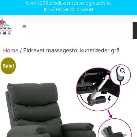
Over 1.000 produkter testet og vurderet
Få testet dit produkt
Home
/ Eldrevet massagestol kunstlæder grå
Sale!