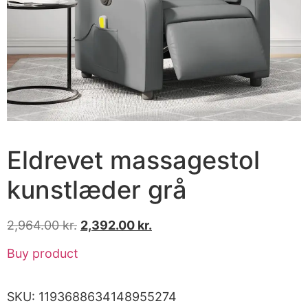
Eldrevet massagestol
kunstlæder grå
2,964.00
kr.
2,392.00
kr.
Buy product
SKU:
1193688634148955274