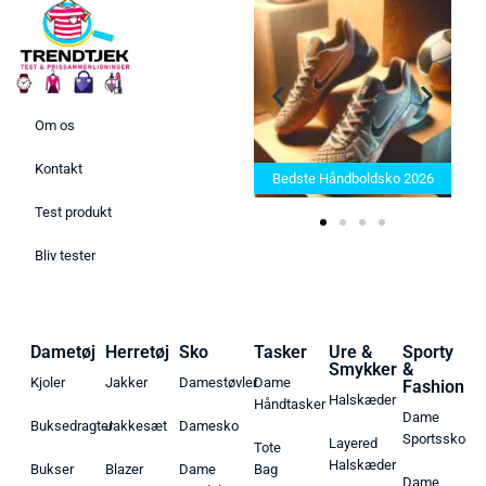
Om os
Bedste Saunatæppe 2025 –
Kontakt
Find de bedste produkter her!
Bedste Håndboldsko 2026
Test produkt
Bliv tester
Dametøj
Herretøj
Sko
Tasker
Ure &
Sporty
Smykker
&
Kjoler
Jakker
Damestøvler
Dame
Fashion
Halskæder
Håndtasker
Dame
Buksedragter
Jakkesæt
Damesko
Sportssko
Layered
Tote
Halskæder
Bukser
Blazer
Dame
Bag
Dame