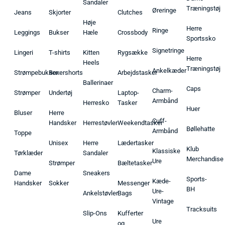
Sandaler
Træningstøj
Øreringe
Jeans
Skjorter
Clutches
Høje
Herre
Ringe
Leggings
Bukser
Hæle
Crossbody
Sportssko
Signetringe
Lingeri
T-shirts
Kitten
Rygsække
Herre
Heels
Træningstøj
Ankelkæder
Strømpebukser
Boxershorts
Arbejdstasker
Ballerinaer
Caps
Charm-
Strømper
Undertøj
Laptop-
Armbånd
Herresko
Tasker
Huer
Bluser
Herre
Cuff-
Handsker
Herrestøvler
Weekendtasker
Bøllehatte
Armbånd
Toppe
Unisex
Herre
Lædertasker
Klub
Klassiske
Tørklæder
Sandaler
Merchandise
Ure
Strømper
Bæltetasker
Dame
Sneakers
Sports-
Kæde-
Handsker
Sokker
Messenger
BH
Ure-
Ankelstøvler
Bags
Vintage
Tracksuits
Slip-Ons
Kufferter
Ure
og