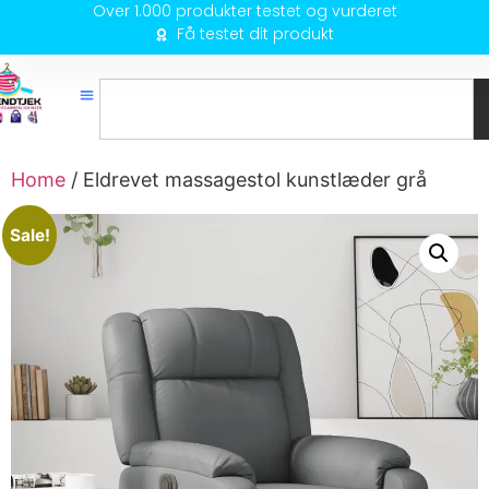
Over 1.000 produkter testet og vurderet
Få testet dit produkt
Home
/ Eldrevet massagestol kunstlæder grå
Sale!