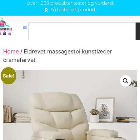
Over 1.000 produkter testet og vurderet
Få testet dit produkt
Home
/ Eldrevet massagestol kunstlæder
cremefarvet
Sale!