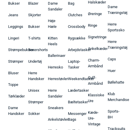
Halskæder
Bukser
Blazer
Dame
Bag
Dame
Sandaler
Træningstøj
Øreringe
Jeans
Skjorter
Clutches
Høje
Herre
Ringe
Leggings
Bukser
Hæle
Crossbody
Sportssko
Signetringe
Lingeri
T-shirts
Kitten
Rygsække
Herre
Heels
Træningstøj
Ankelkæder
Strømpebukser
Boxershorts
Arbejdstasker
Ballerinaer
Caps
Charm-
Strømper
Undertøj
Laptop-
Armbånd
Herresko
Tasker
Huer
Bluser
Herre
Cuff-
Handsker
Herrestøvler
Weekendtasker
Bøllehatte
Armbånd
Toppe
Unisex
Herre
Lædertasker
Klub
Klassiske
Tørklæder
Sandaler
Merchandise
Ure
Strømper
Bæltetasker
Dame
Sneakers
Sports-
Kæde-
Handsker
Sokker
Messenger
BH
Ure-
Ankelstøvler
Bags
Vintage
Tracksuits