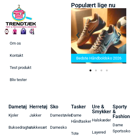
Populært lige nu
Om os
Bedste Saunatæppe 2025 –
Kontakt
Find de bedste produkter her!
Bedste Håndboldsko 2026
Test produkt
Bliv tester
Dametøj
Herretøj
Sko
Tasker
Ure &
Sporty
Smykker
&
Kjoler
Jakker
Damestøvler
Dame
Fashion
Halskæder
Håndtasker
Dame
Buksedragter
Jakkesæt
Damesko
Sportssko
Layered
Tote