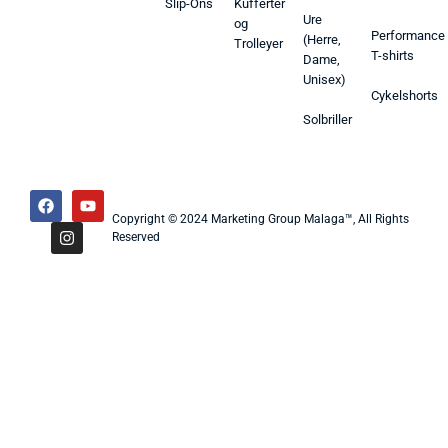
Slip-Ons
Kufferter
Ure
og
Performance
(Herre,
Trolleyer
T-shirts
Dame,
Unisex)
Cykelshorts
Solbriller
Copyright © 2024 Marketing Group Malaga™, All Rights
Reserved