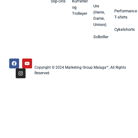
Slip-Ons
Kufferter
Ure
og
Performance
(Herre,
Trolleyer
T-shirts
Dame,
Unisex)
Cykelshorts
Solbriller
Copyright © 2024 Marketing Group Malaga™, All Rights
Reserved