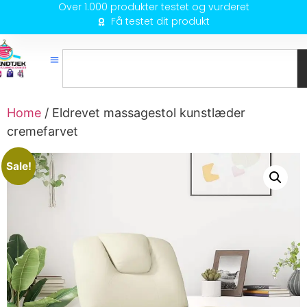
Over 1.000 produkter testet og vurderet
Få testet dit produkt
Home
/ Eldrevet massagestol kunstlæder
cremefarvet
Sale!