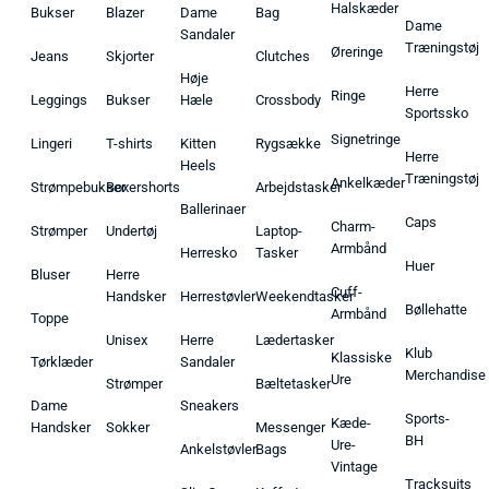
Halskæder
Bukser
Blazer
Dame
Bag
Dame
Sandaler
Træningstøj
Øreringe
Jeans
Skjorter
Clutches
Høje
Herre
Ringe
Leggings
Bukser
Hæle
Crossbody
Sportssko
Signetringe
Lingeri
T-shirts
Kitten
Rygsække
Herre
Heels
Træningstøj
Ankelkæder
Strømpebukser
Boxershorts
Arbejdstasker
Ballerinaer
Caps
Charm-
Strømper
Undertøj
Laptop-
Armbånd
Herresko
Tasker
Huer
Bluser
Herre
Cuff-
Handsker
Herrestøvler
Weekendtasker
Bøllehatte
Armbånd
Toppe
Unisex
Herre
Lædertasker
Klub
Klassiske
Tørklæder
Sandaler
Merchandise
Ure
Strømper
Bæltetasker
Dame
Sneakers
Sports-
Kæde-
Handsker
Sokker
Messenger
BH
Ure-
Ankelstøvler
Bags
Vintage
Tracksuits