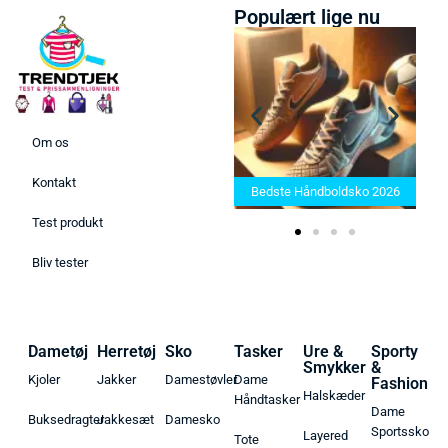
Populært lige nu
Om os
Bedste Saunatæppe 2025 –
Kontakt
Find de bedste produkter her!
Bedste Håndboldsko 2026
Test produkt
Bliv tester
Dametøj
Herretøj
Sko
Tasker
Ure &
Sporty
Smykker
&
Kjoler
Jakker
Damestøvler
Dame
Fashion
Halskæder
Håndtasker
Dame
Buksedragter
Jakkesæt
Damesko
Sportssko
Layered
Tote