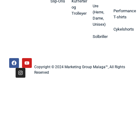
Slip-Ons
Kufferter
Ure
og
Performance
(Herre,
Trolleyer
T-shirts
Dame,
Unisex)
Cykelshorts
Solbriller
Copyright © 2024 Marketing Group Malaga™, All Rights
Reserved