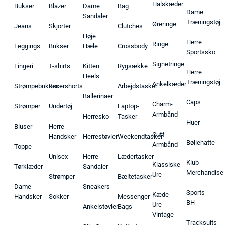
Halskæder
Bukser
Blazer
Dame
Bag
Dame
Sandaler
Træningstøj
Øreringe
Jeans
Skjorter
Clutches
Høje
Herre
Ringe
Leggings
Bukser
Hæle
Crossbody
Sportssko
Signetringe
Lingeri
T-shirts
Kitten
Rygsække
Herre
Heels
Træningstøj
Ankelkæder
Strømpebukser
Boxershorts
Arbejdstasker
Ballerinaer
Caps
Charm-
Strømper
Undertøj
Laptop-
Armbånd
Herresko
Tasker
Huer
Bluser
Herre
Cuff-
Handsker
Herrestøvler
Weekendtasker
Bøllehatte
Armbånd
Toppe
Unisex
Herre
Lædertasker
Klub
Klassiske
Tørklæder
Sandaler
Merchandise
Ure
Strømper
Bæltetasker
Dame
Sneakers
Sports-
Kæde-
Handsker
Sokker
Messenger
BH
Ure-
Ankelstøvler
Bags
Vintage
Tracksuits