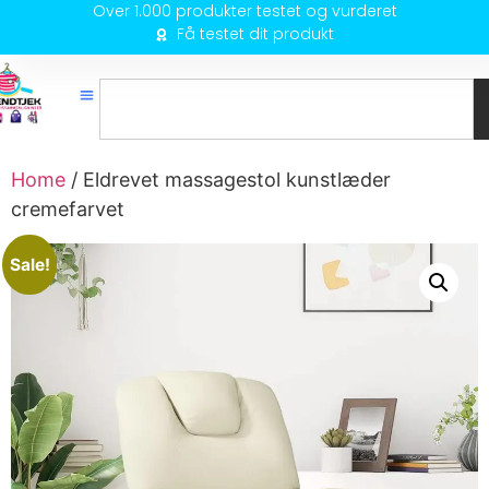
Over 1.000 produkter testet og vurderet
Få testet dit produkt
Home
/ Eldrevet massagestol kunstlæder
cremefarvet
Sale!