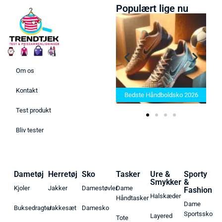
Populært lige nu
Om os
Bedste Saunatæppe 2025 –
Kontakt
Find de bedste produkter her!
Bedste Håndboldsko 2026
Test produkt
Bliv tester
Dametøj
Herretøj
Sko
Tasker
Ure &
Sporty
Smykker
&
Kjoler
Jakker
Damestøvler
Dame
Fashion
Halskæder
Håndtasker
Dame
Buksedragter
Jakkesæt
Damesko
Sportssko
Layered
Tote