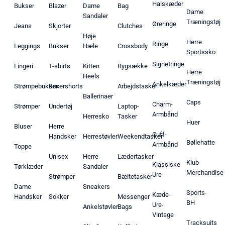
Halskæder
Bukser
Blazer
Dame
Bag
Dame
Sandaler
Træningstøj
Øreringe
Jeans
Skjorter
Clutches
Høje
Herre
Ringe
Leggings
Bukser
Hæle
Crossbody
Sportssko
Signetringe
Lingeri
T-shirts
Kitten
Rygsække
Herre
Heels
Træningstøj
Ankelkæder
Strømpebukser
Boxershorts
Arbejdstasker
Ballerinaer
Caps
Charm-
Strømper
Undertøj
Laptop-
Armbånd
Herresko
Tasker
Huer
Bluser
Herre
Cuff-
Handsker
Herrestøvler
Weekendtasker
Bøllehatte
Armbånd
Toppe
Unisex
Herre
Lædertasker
Klub
Klassiske
Tørklæder
Sandaler
Merchandise
Ure
Strømper
Bæltetasker
Dame
Sneakers
Sports-
Kæde-
Handsker
Sokker
Messenger
BH
Ure-
Ankelstøvler
Bags
Vintage
Tracksuits