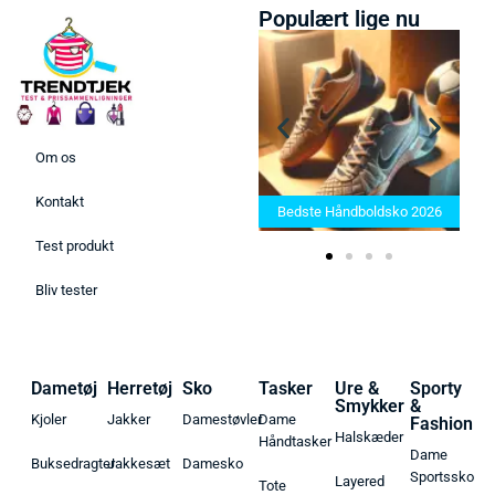
Populært lige nu
Om os
Bedste Saunatæppe 2025 –
Kontakt
Find de bedste produkter her!
Bedste Håndboldsko 2026
Test produkt
Bliv tester
Dametøj
Herretøj
Sko
Tasker
Ure &
Sporty
Smykker
&
Kjoler
Jakker
Damestøvler
Dame
Fashion
Halskæder
Håndtasker
Dame
Buksedragter
Jakkesæt
Damesko
Sportssko
Layered
Tote