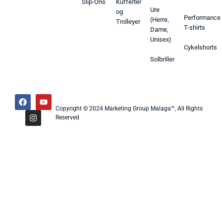
Slip-Ons
Kufferter
Ure
og
Performance
(Herre,
Trolleyer
T-shirts
Dame,
Unisex)
Cykelshorts
Solbriller
Copyright © 2024 Marketing Group Malaga™, All Rights
Reserved