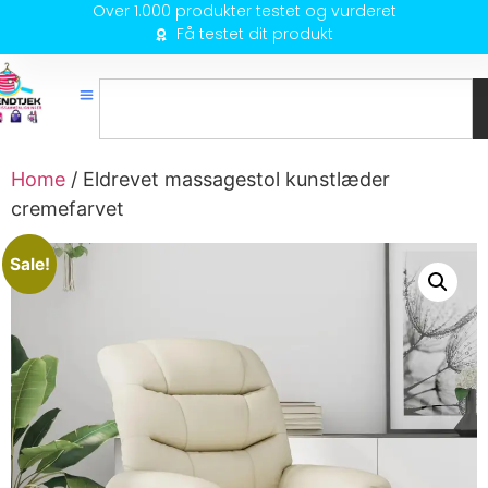
Over 1.000 produkter testet og vurderet
Få testet dit produkt
Home
/ Eldrevet massagestol kunstlæder
cremefarvet
Sale!