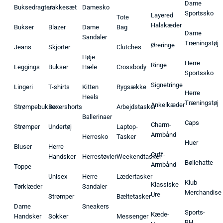
Dame
Buksedragter
Jakkesæt
Damesko
Sportssko
Layered
Tote
Halskæder
Bukser
Blazer
Dame
Bag
Dame
Sandaler
Træningstøj
Øreringe
Jeans
Skjorter
Clutches
Høje
Herre
Ringe
Leggings
Bukser
Hæle
Crossbody
Sportssko
Signetringe
Lingeri
T-shirts
Kitten
Rygsække
Herre
Heels
Træningstøj
Ankelkæder
Strømpebukser
Boxershorts
Arbejdstasker
Ballerinaer
Caps
Charm-
Strømper
Undertøj
Laptop-
Armbånd
Herresko
Tasker
Huer
Bluser
Herre
Cuff-
Handsker
Herrestøvler
Weekendtasker
Bøllehatte
Armbånd
Toppe
Unisex
Herre
Lædertasker
Klub
Klassiske
Tørklæder
Sandaler
Merchandise
Ure
Strømper
Bæltetasker
Dame
Sneakers
Sports-
Kæde-
Handsker
Sokker
Messenger
BH