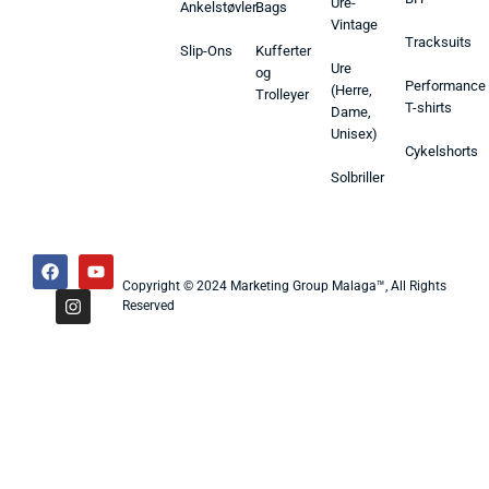
Ure-
Ankelstøvler
Bags
Vintage
Tracksuits
Slip-Ons
Kufferter
Ure
og
Performance
(Herre,
Trolleyer
T-shirts
Dame,
Unisex)
Cykelshorts
Solbriller
Copyright © 2024 Marketing Group Malaga™, All Rights
Reserved