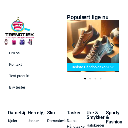
Populært lige nu
Om os
Bedste Saunatæppe 2025 –
Kontakt
Find de bedste produkter her!
Bedste Håndboldsko 2026
Test produkt
Bliv tester
Dametøj
Herretøj
Sko
Tasker
Ure &
Sporty
Smykker
&
Kjoler
Jakker
Damestøvler
Dame
Fashion
Halskæder
Håndtasker