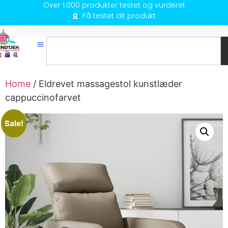
Over 1.000 produkter testet og vurderet
Få testet dit produkt
Home
/ Eldrevet massagestol kunstlæder
cappuccinofarvet
Sale!