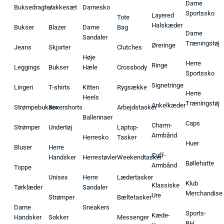
Dame
Buksedragter
Jakkesæt
Damesko
Sportssko
Layered
Tote
Halskæder
Bukser
Blazer
Dame
Bag
Dame
Sandaler
Træningstøj
Øreringe
Jeans
Skjorter
Clutches
Høje
Herre
Ringe
Leggings
Bukser
Hæle
Crossbody
Sportssko
Signetringe
Lingeri
T-shirts
Kitten
Rygsække
Herre
Heels
Træningstøj
Ankelkæder
Strømpebukser
Boxershorts
Arbejdstasker
Ballerinaer
Caps
Charm-
Strømper
Undertøj
Laptop-
Armbånd
Herresko
Tasker
Huer
Bluser
Herre
Cuff-
Handsker
Herrestøvler
Weekendtasker
Bøllehatte
Armbånd
Toppe
Unisex
Herre
Lædertasker
Klub
Klassiske
Tørklæder
Sandaler
Merchandise
Ure
Strømper
Bæltetasker
Dame
Sneakers
Sports-
Kæde-
Handsker
Sokker
Messenger
BH