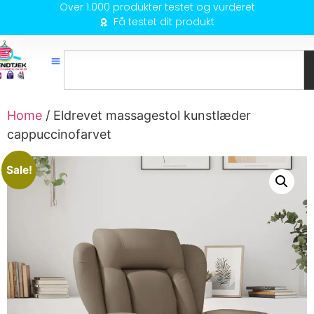
Over 1.000 produkter testet og vurderet
Få testet dit produkt
Home
/ Eldrevet massagestol kunstlæder
cappuccinofarvet
Sale!