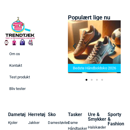
Populært lige nu
Om os
Bedste Saunatæppe 2025 –
Kontakt
Find de bedste produkter her!
Bedste Håndboldsko 2026
Test produkt
Bliv tester
Dametøj
Herretøj
Sko
Tasker
Ure &
Sporty
Smykker
&
Kjoler
Jakker
Damestøvler
Dame
Fashion
Halskæder
Håndtasker