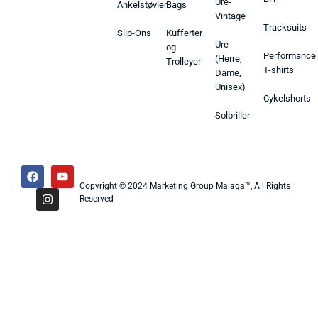
Ure-
Ankelstøvler
Bags
Vintage
Tracksuits
Slip-Ons
Kufferter
Ure
og
Performance
(Herre,
Trolleyer
T-shirts
Dame,
Unisex)
Cykelshorts
Solbriller
Copyright © 2024 Marketing Group Malaga™, All Rights
Reserved