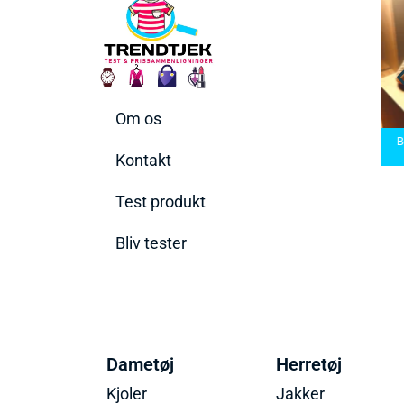
Om os
arbermaskiner
Bedste Saunatæppe
nd den rette til
Bedste saunatæppe
2025 – Find de bedste
B
t behov
2025
produkter her!
Kontakt
Test produkt
Bliv tester
Dametøj
Herretøj
Kjoler
Jakker