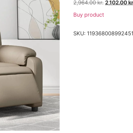
2,964.00
kr.
2,102.00
kr
Buy product
SKU:
11936800899245