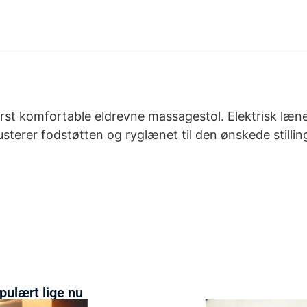
erst komfortable eldrevne massagestol. Elektrisk læn
usterer fodstøtten og ryglænet til den ønskede stilli
pulært lige nu