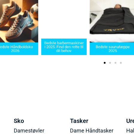
Bedste barbermaskiner
edste Håndboldsko
i 2025: Find den rette til
Bedste saunatæppe
2026
dit behov
2025
Sko
Tasker
Ur
Damestøvler
Dame Håndtasker
Ha