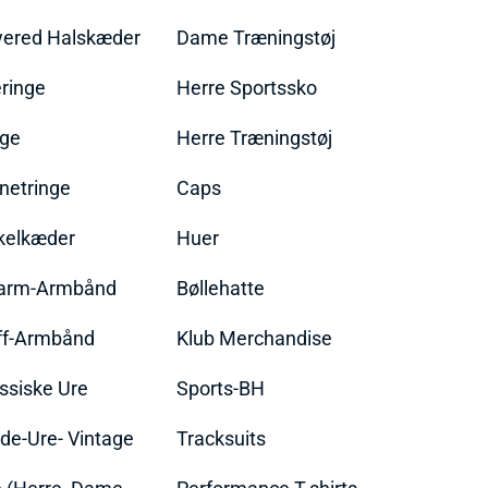
yered Halskæder
Dame Træningstøj
ringe
Herre Sportssko
nge
Herre Træningstøj
netringe
Caps
kelkæder
Huer
arm-Armbånd
Bøllehatte
ff-Armbånd
Klub Merchandise
ssiske Ure
Sports-BH
de-Ure- Vintage
Tracksuits