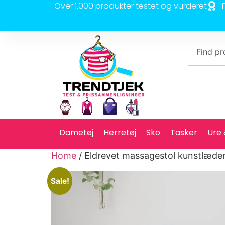
Over 1.000 produkter testet og vurderet
Dametøj
Herretøj
Sko
Tasker
Ure
Home
/ Eldrevet massagestol kunstlæde
Sale!