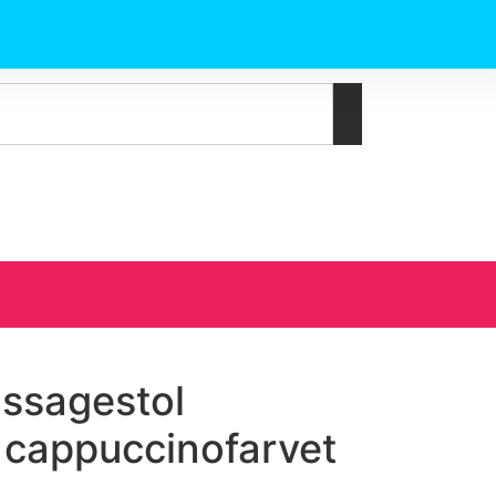
assagestol
 cappuccinofarvet