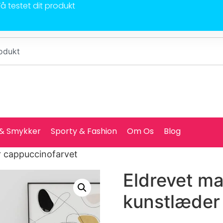
Få testet dit produkt
 & Smykker
Sporty & Fashion
Om Os
Blog
r cappuccinofarvet
Eldrevet m
kunstlæder