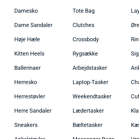
Damesko
Tote Bag
La
Dame Sandaler
Clutches
Øre
Høje Hæle
Crossbody
Ri
Kitten Heels
Rygsække
Sig
Ballerinaer
Arbejdstasker
An
Herresko
Laptop-Tasker
Ch
Herrestøvler
Weekendtasker
Cu
Herre Sandaler
Lædertasker
Kla
Sneakers
Bæltetasker
Kæ