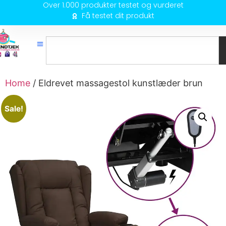
Over 1.000 produkter testet og vurderet
Få testet dit produkt
Home
/ Eldrevet massagestol kunstlæder brun
Sale!