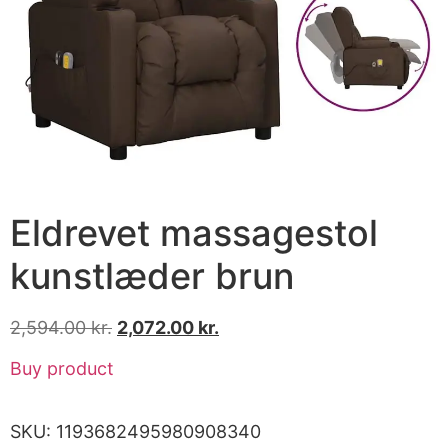
Eldrevet massagestol
kunstlæder brun
2,594.00
kr.
2,072.00
kr.
Buy product
SKU:
1193682495980908340