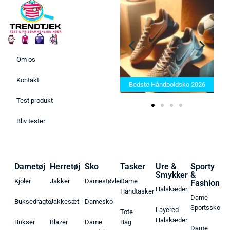
Om os
Bedste Saunatæppe 2025 –
Kontakt
Find de bedste produkter her!
Bedste Håndboldsko 2026
Test produkt
Bliv tester
Dametøj
Herretøj
Sko
Tasker
Ure &
Sporty
Smykker
&
Kjoler
Jakker
Damestøvler
Dame
Fashion
Halskæder
Håndtasker
Dame
Buksedragter
Jakkesæt
Damesko
Sportssko
Layered
Tote
Halskæder
Bukser
Blazer
Dame
Bag
Dame