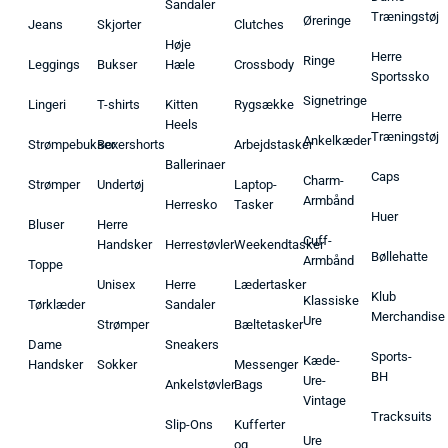
Sandaler
Træningstøj
Øreringe
Jeans
Skjorter
Clutches
Høje
Herre
Ringe
Leggings
Bukser
Hæle
Crossbody
Sportssko
Signetringe
Lingeri
T-shirts
Kitten
Rygsække
Herre
Heels
Træningstøj
Ankelkæder
Strømpebukser
Boxershorts
Arbejdstasker
Ballerinaer
Caps
Charm-
Strømper
Undertøj
Laptop-
Armbånd
Herresko
Tasker
Huer
Bluser
Herre
Cuff-
Handsker
Herrestøvler
Weekendtasker
Bøllehatte
Armbånd
Toppe
Unisex
Herre
Lædertasker
Klub
Klassiske
Tørklæder
Sandaler
Merchandise
Ure
Strømper
Bæltetasker
Dame
Sneakers
Sports-
Kæde-
Handsker
Sokker
Messenger
BH
Ure-
Ankelstøvler
Bags
Vintage
Tracksuits
Slip-Ons
Kufferter
Ure
og