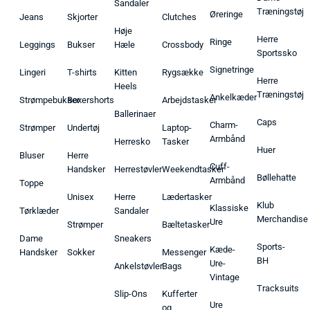
Sandaler
Træningstøj
Øreringe
Jeans
Skjorter
Clutches
Høje
Herre
Ringe
Leggings
Bukser
Hæle
Crossbody
Sportssko
Signetringe
Lingeri
T-shirts
Kitten
Rygsække
Herre
Heels
Træningstøj
Ankelkæder
Strømpebukser
Boxershorts
Arbejdstasker
Ballerinaer
Caps
Charm-
Strømper
Undertøj
Laptop-
Armbånd
Herresko
Tasker
Huer
Bluser
Herre
Cuff-
Handsker
Herrestøvler
Weekendtasker
Bøllehatte
Armbånd
Toppe
Unisex
Herre
Lædertasker
Klub
Klassiske
Tørklæder
Sandaler
Merchandise
Ure
Strømper
Bæltetasker
Dame
Sneakers
Sports-
Kæde-
Handsker
Sokker
Messenger
BH
Ure-
Ankelstøvler
Bags
Vintage
Tracksuits
Slip-Ons
Kufferter
Ure
og