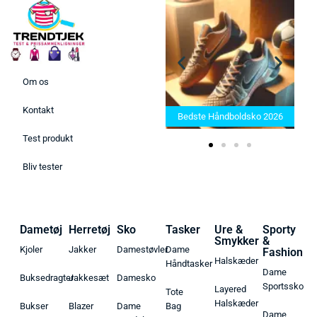
Om os
Bedste Saunatæppe 2025 –
Kontakt
Find de bedste produkter her!
Bedste Håndboldsko 2026
Test produkt
Bliv tester
Dametøj
Herretøj
Sko
Tasker
Ure &
Sporty
Smykker
&
Kjoler
Jakker
Damestøvler
Dame
Fashion
Halskæder
Håndtasker
Dame
Buksedragter
Jakkesæt
Damesko
Sportssko
Layered
Tote
Halskæder
Bukser
Blazer
Dame
Bag
Dame