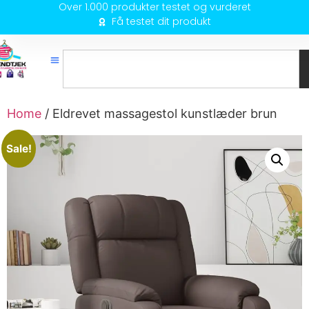
Over 1.000 produkter testet og vurderet
Få testet dit produkt
Home
/ Eldrevet massagestol kunstlæder brun
Sale!