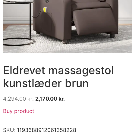
Eldrevet massagestol
kunstlæder brun
4,294.00
kr.
2,170.00
kr.
Buy product
SKU:
1193688912061358228