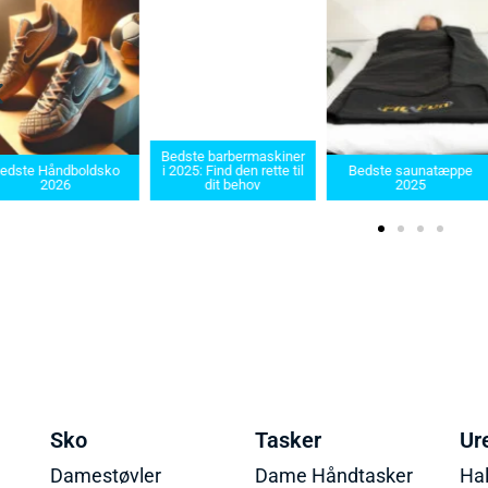
Bedste barbermaskiner
e Håndboldsko
i 2025: Find den rette til
Bedste saunatæppe
2026
dit behov
2025
Sko
Tasker
Ur
Damestøvler
Dame Håndtasker
Ha