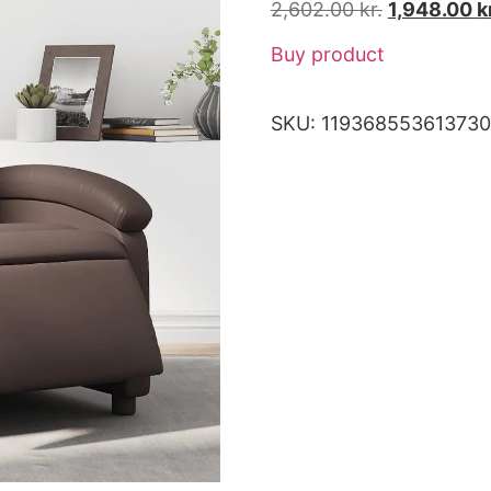
2,602.00
kr.
1,948.00
k
Buy product
SKU:
11936855361373