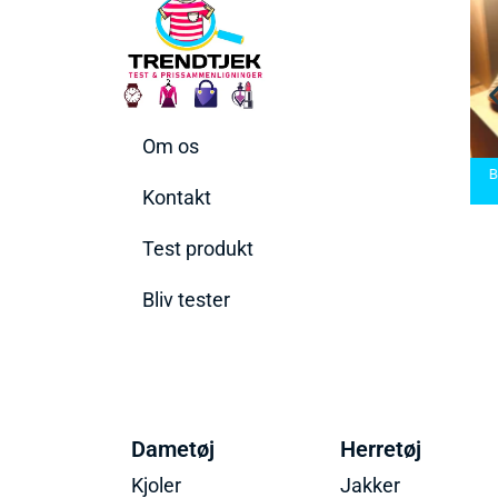
Om os
rmaskiner
Bedste Saunatæppe
n rette til
Bedste saunatæppe
2025 – Find de bedste
Bedst
ov
2025
produkter her!
Kontakt
Test produkt
Bliv tester
Dametøj
Herretøj
Kjoler
Jakker