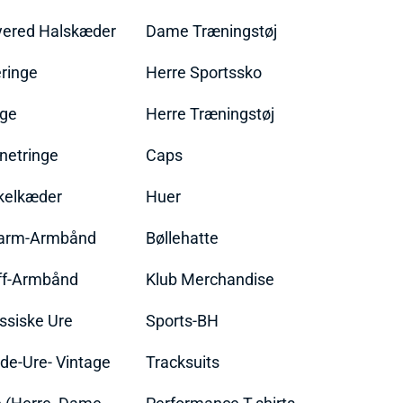
yered Halskæder
Dame Træningstøj
ringe
Herre Sportssko
nge
Herre Træningstøj
netringe
Caps
kelkæder
Huer
arm-Armbånd
Bøllehatte
ff-Armbånd
Klub Merchandise
ssiske Ure
Sports-BH
de-Ure- Vintage
Tracksuits