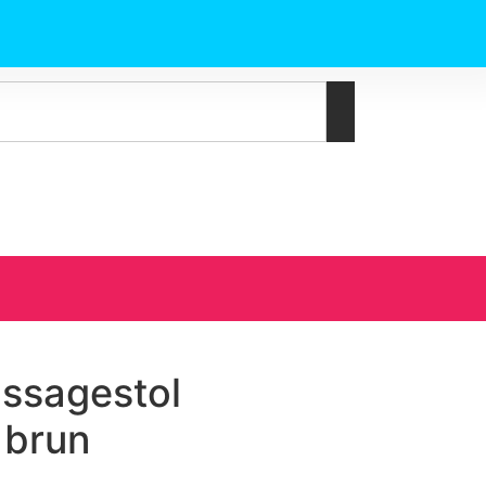
assagestol
 brun