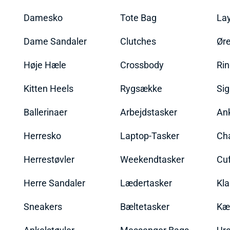
Damesko
Tote Bag
La
Dame Sandaler
Clutches
Øre
Høje Hæle
Crossbody
Ri
Kitten Heels
Rygsække
Sig
Ballerinaer
Arbejdstasker
An
Herresko
Laptop-Tasker
Ch
Herrestøvler
Weekendtasker
Cu
Herre Sandaler
Lædertasker
Kla
Sneakers
Bæltetasker
Kæ