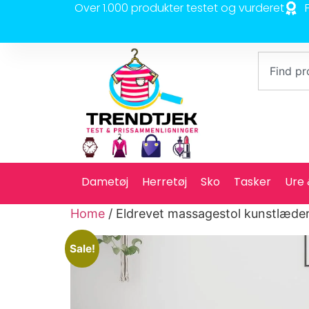
Over 1.000 produkter testet og vurderet
Dametøj
Herretøj
Sko
Tasker
Ure
Home
/ Eldrevet massagestol kunstlæde
Sale!