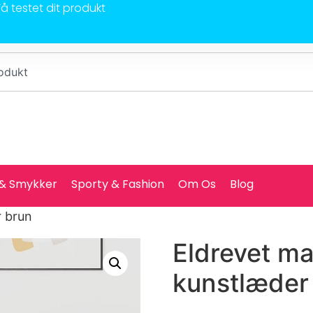
Få testet dit produkt
 & Smykker
Sporty & Fashion
Om Os
Blog
r brun
Eldrevet m
kunstlæder