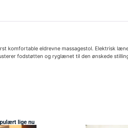
erst komfortable eldrevne massagestol. Elektrisk læn
usterer fodstøtten og ryglænet til den ønskede stilli
pulært lige nu