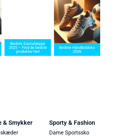
Bedste Saunatæppe
Bedste barbermaskin
2025 – Find de bedste
Bedste Håndboldsko
i 2025: Find den rette t
produkter her!
2026
dit behov
e & Smykker
Sporty & Fashion
lskæder
Dame Sportssko