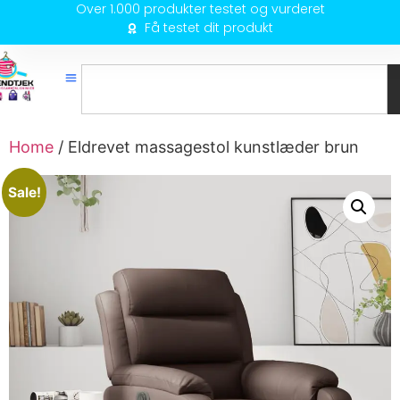
Over 1.000 produkter testet og vurderet
Få testet dit produkt
Home
/ Eldrevet massagestol kunstlæder brun
Sale!