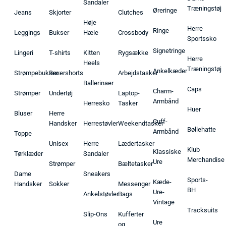
Sandaler
Træningstøj
Øreringe
Jeans
Skjorter
Clutches
Høje
Herre
Ringe
Leggings
Bukser
Hæle
Crossbody
Sportssko
Signetringe
Lingeri
T-shirts
Kitten
Rygsække
Herre
Heels
Træningstøj
Ankelkæder
Strømpebukser
Boxershorts
Arbejdstasker
Ballerinaer
Caps
Charm-
Strømper
Undertøj
Laptop-
Armbånd
Herresko
Tasker
Huer
Bluser
Herre
Cuff-
Handsker
Herrestøvler
Weekendtasker
Bøllehatte
Armbånd
Toppe
Unisex
Herre
Lædertasker
Klub
Klassiske
Tørklæder
Sandaler
Merchandise
Ure
Strømper
Bæltetasker
Dame
Sneakers
Sports-
Kæde-
Handsker
Sokker
Messenger
BH
Ure-
Ankelstøvler
Bags
Vintage
Tracksuits
Slip-Ons
Kufferter
Ure
og