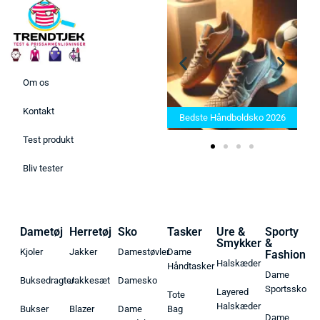
Om os
Bedste Saunatæppe 2025 –
Kontakt
Find de bedste produkter her!
Bedste Håndboldsko 2026
Test produkt
Bliv tester
Dametøj
Herretøj
Sko
Tasker
Ure &
Sporty
Smykker
&
Kjoler
Jakker
Damestøvler
Dame
Fashion
Halskæder
Håndtasker
Dame
Buksedragter
Jakkesæt
Damesko
Sportssko
Layered
Tote
Halskæder
Bukser
Blazer
Dame
Bag
Dame