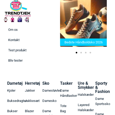
Om os
Bedste Saunatæppe 2025 –
Kontakt
Find de bedste produkter her!
Bedste Håndboldsko 2026
Test produkt
Bliv tester
Dametøj
Herretøj
Sko
Tasker
Ure &
Sporty
Smykker
&
Kjoler
Jakker
Damestøvler
Dame
Fashion
Halskæder
Håndtasker
Dame
Buksedragter
Jakkesæt
Damesko
Sportssko
Layered
Tote
Halskæder
Bukser
Blazer
Dame
Bag
Dame