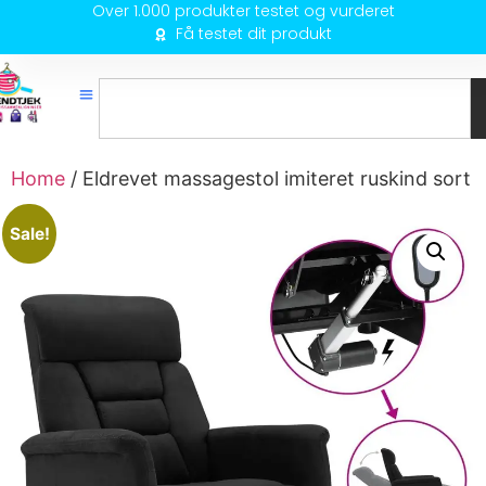
Over 1.000 produkter testet og vurderet
Få testet dit produkt
Home
/ Eldrevet massagestol imiteret ruskind sort
Sale!