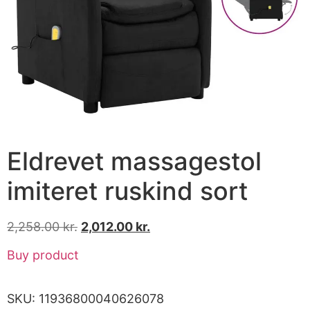
Eldrevet massagestol
imiteret ruskind sort
2,258.00
kr.
2,012.00
kr.
Buy product
SKU:
11936800040626078