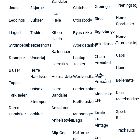
Sandaler
Træningstøj
Øreringe
Jeans
Skjorter
Clutches
Høje
Herre
Ringe
Leggings
Bukser
Hæle
Crossbody
Sportssko
Signetringe
Lingeri
T-shirts
Kitten
Rygsække
Herre
Heels
Træningstøj
Ankelkæder
Strømpebukser
Boxershorts
Arbejdstasker
Ballerinaer
Caps
Charm-
Strømper
Undertøj
Laptop-
Armbånd
Herresko
Tasker
Huer
Bluser
Herre
Cuff-
Handsker
Herrestøvler
Weekendtasker
Bøllehatte
Armbånd
Toppe
Unisex
Herre
Lædertasker
Klub
Klassiske
Tørklæder
Sandaler
Merchandise
Ure
Strømper
Bæltetasker
Dame
Sneakers
Sports-
Kæde-
Handsker
Sokker
Messenger
BH
Ure-
Ankelstøvler
Bags
Vintage
Tracksuits
Slip-Ons
Kufferter
Ure
og