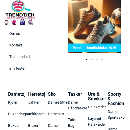
Om os
Bedste barbermaskiner i
e 2025 –
2025: Find den rette til dit
Kontakt
ukter her!
Bedste Håndboldsko 2026
behov
Test produkt
Bliv tester
Dametøj
Herretøj
Sko
Tasker
Ure &
Sporty
Smykker
&
Kjoler
Jakker
Damestøvler
Dame
Fashion
Halskæder
Håndtasker
Dame
Buksedragter
Jakkesæt
Damesko
Sportssko
Layered
Tote
Halskæder
Bukser
Blazer
Dame
Bag
Dame