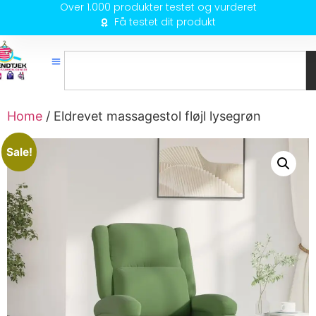
Over 1.000 produkter testet og vurderet
Få testet dit produkt
Home
/ Eldrevet massagestol fløjl lysegrøn
Sale!