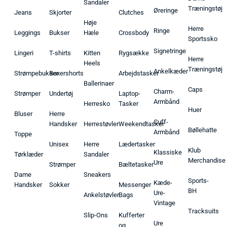
Sandaler
Træningstøj
Øreringe
Jeans
Skjorter
Clutches
Høje
Herre
Ringe
Leggings
Bukser
Hæle
Crossbody
Sportssko
Signetringe
Lingeri
T-shirts
Kitten
Rygsække
Herre
Heels
Træningstøj
Ankelkæder
Strømpebukser
Boxershorts
Arbejdstasker
Ballerinaer
Caps
Charm-
Strømper
Undertøj
Laptop-
Armbånd
Herresko
Tasker
Huer
Bluser
Herre
Cuff-
Handsker
Herrestøvler
Weekendtasker
Bøllehatte
Armbånd
Toppe
Unisex
Herre
Lædertasker
Klub
Klassiske
Tørklæder
Sandaler
Merchandise
Ure
Strømper
Bæltetasker
Dame
Sneakers
Sports-
Kæde-
Handsker
Sokker
Messenger
BH
Ure-
Ankelstøvler
Bags
Vintage
Tracksuits
Slip-Ons
Kufferter
Ure
og