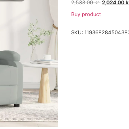
2,533.00
kr.
2,024.00
k
Buy product
SKU:
11936828450438