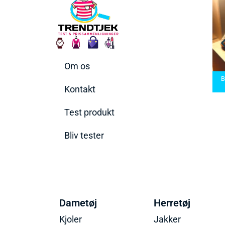
Om os
arbermaskiner
Bedste Saunatæppe
nd den rette til
Bedste saunatæppe
2025 – Find de bedste
B
t behov
2025
produkter her!
Kontakt
Test produkt
Bliv tester
Dametøj
Herretøj
Kjoler
Jakker