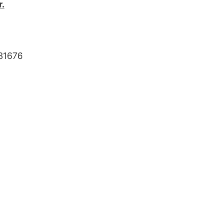
r.
31676