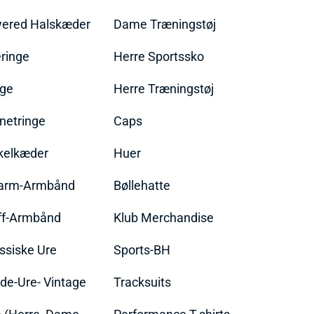
yered Halskæder
Dame Træningstøj
ringe
Herre Sportssko
nge
Herre Træningstøj
netringe
Caps
kelkæder
Huer
arm-Armbånd
Bøllehatte
ff-Armbånd
Klub Merchandise
ssiske Ure
Sports-BH
de-Ure- Vintage
Tracksuits