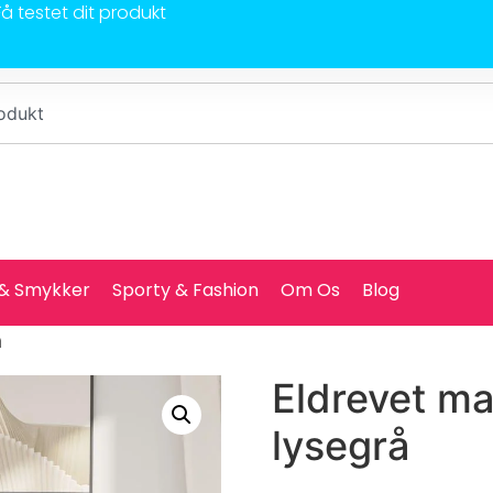
Få testet dit produkt
 & Smykker
Sporty & Fashion
Om Os
Blog
å
Eldrevet ma
lysegrå