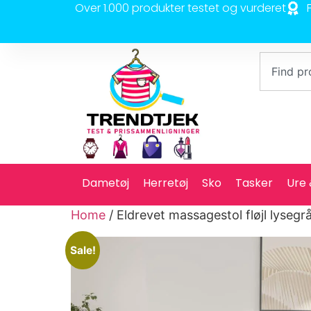
Over 1.000 produkter testet og vurderet
Dametøj
Herretøj
Sko
Tasker
Ure
Home
/ Eldrevet massagestol fløjl lysegr
Sale!