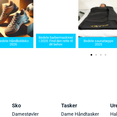
Bedste barbermaskiner
edste Håndboldsko
i 2025: Find den rette til
Bedste saunatæppe
2026
dit behov
2025
Sko
Tasker
Ur
Damestøvler
Dame Håndtasker
Ha