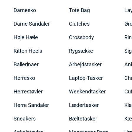
Damesko
Tote Bag
La
Dame Sandaler
Clutches
Øre
Høje Hæle
Crossbody
Ri
Kitten Heels
Rygsække
Sig
Ballerinaer
Arbejdstasker
An
Herresko
Laptop-Tasker
Ch
Herrestøvler
Weekendtasker
Cu
Herre Sandaler
Lædertasker
Kla
Sneakers
Bæltetasker
Kæ