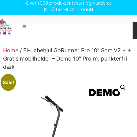
Over 1.000 produkter testet og vurderet
Få testet dit produkt
Home
/ El-Løbehjul GoRunner Pro 10″ Sort V2 + +
Gratis mobilholder – Demo 10″ Pro m. punkterfri
dæk
Sale!