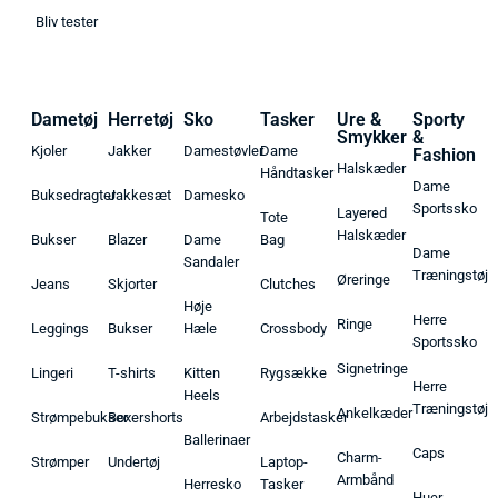
Bliv tester
Dametøj
Herretøj
Sko
Tasker
Ure &
Sporty
Smykker
&
Kjoler
Jakker
Damestøvler
Dame
Fashion
Halskæder
Håndtasker
Dame
Buksedragter
Jakkesæt
Damesko
Sportssko
Layered
Tote
Halskæder
Bukser
Blazer
Dame
Bag
Dame
Sandaler
Træningstøj
Øreringe
Jeans
Skjorter
Clutches
Høje
Herre
Ringe
Leggings
Bukser
Hæle
Crossbody
Sportssko
Signetringe
Lingeri
T-shirts
Kitten
Rygsække
Herre
Heels
Træningstøj
Ankelkæder
Strømpebukser
Boxershorts
Arbejdstasker
Ballerinaer
Caps
Charm-
Strømper
Undertøj
Laptop-
Armbånd
Herresko
Tasker
Huer