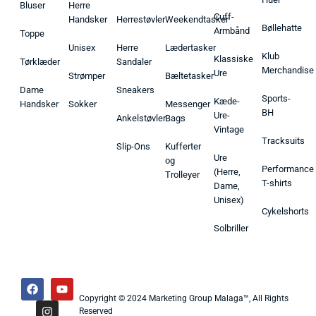
Bluser
Herre
Cuff-
Handsker
Herrestøvler
Weekendtasker
Bøllehatte
Armbånd
Toppe
Unisex
Herre
Lædertasker
Klub
Klassiske
Tørklæder
Sandaler
Merchandise
Ure
Strømper
Bæltetasker
Dame
Sneakers
Sports-
Kæde-
Handsker
Sokker
Messenger
BH
Ure-
Ankelstøvler
Bags
Vintage
Tracksuits
Slip-Ons
Kufferter
Ure
og
Performance
(Herre,
Trolleyer
T-shirts
Dame,
Unisex)
Cykelshorts
Solbriller
Copyright © 2024 Marketing Group Malaga™, All Rights
Reserved