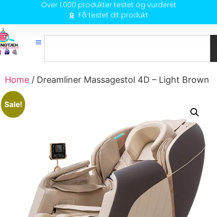
Over 1.000 produkter testet og vurderet
Få testet dit produkt
Home
/ Dreamliner Massagestol 4D – Light Brown
Sale!