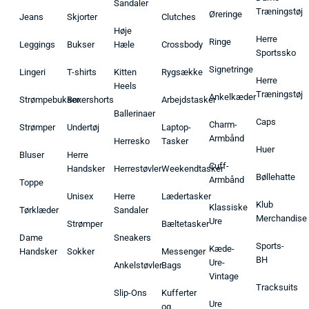
Sandaler
Træningstøj
Øreringe
Jeans
Skjorter
Clutches
Høje
Herre
Ringe
Leggings
Bukser
Hæle
Crossbody
Sportssko
Signetringe
Lingeri
T-shirts
Kitten
Rygsække
Herre
Heels
Træningstøj
Ankelkæder
Strømpebukser
Boxershorts
Arbejdstasker
Ballerinaer
Caps
Charm-
Strømper
Undertøj
Laptop-
Armbånd
Herresko
Tasker
Huer
Bluser
Herre
Cuff-
Handsker
Herrestøvler
Weekendtasker
Bøllehatte
Armbånd
Toppe
Unisex
Herre
Lædertasker
Klub
Klassiske
Tørklæder
Sandaler
Merchandise
Ure
Strømper
Bæltetasker
Dame
Sneakers
Sports-
Kæde-
Handsker
Sokker
Messenger
BH
Ure-
Ankelstøvler
Bags
Vintage
Tracksuits
Slip-Ons
Kufferter
Ure
og