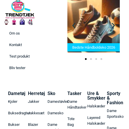
Om os
Bedste Saunatæppe 2025 –
Kontakt
Find de bedste produkter her!
Bedste Håndboldsko 2026
Test produkt
Bliv tester
Dametøj
Herretøj
Sko
Tasker
Ure &
Sporty
Smykker
&
Kjoler
Jakker
Damestøvler
Dame
Fashion
Halskæder
Håndtasker
Dame
Buksedragter
Jakkesæt
Damesko
Sportssko
Layered
Tote
Halskæder
Bukser
Blazer
Dame
Bag
Dame