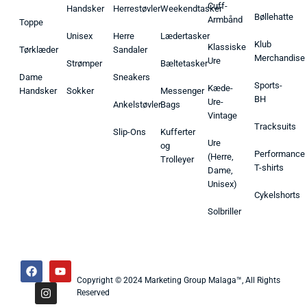
Cuff-
Handsker
Herrestøvler
Weekendtasker
Bøllehatte
Armbånd
Toppe
Unisex
Herre
Lædertasker
Klub
Klassiske
Tørklæder
Sandaler
Merchandise
Ure
Strømper
Bæltetasker
Dame
Sneakers
Sports-
Kæde-
Handsker
Sokker
Messenger
BH
Ure-
Ankelstøvler
Bags
Vintage
Tracksuits
Slip-Ons
Kufferter
Ure
og
Performance
(Herre,
Trolleyer
T-shirts
Dame,
Unisex)
Cykelshorts
Solbriller
Copyright © 2024 Marketing Group Malaga™, All Rights
Reserved