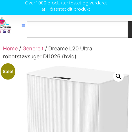
Over 1.000 produkter testet og vurderet
Få testet dit produkt
Home
/
Generelt
/ Dreame L20 Ultra
robotstøvsuger DI1026 (hvid)
Sale!