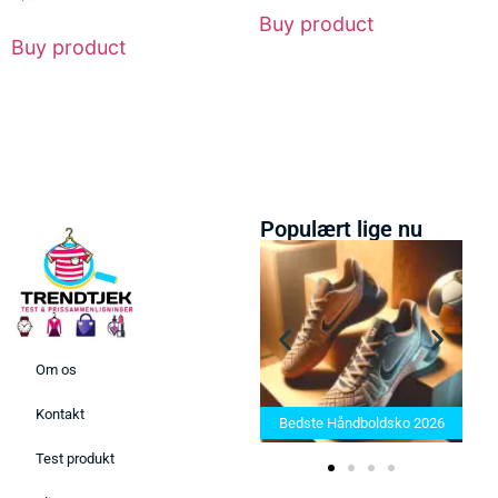
Buy product
Buy product
Populært lige nu
Om os
Bedste barbermaskiner
atæppe 2025 –
2025: Find den rette til d
Kontakt
 produkter her!
Bedste Håndboldsko 2026
behov
Test produkt