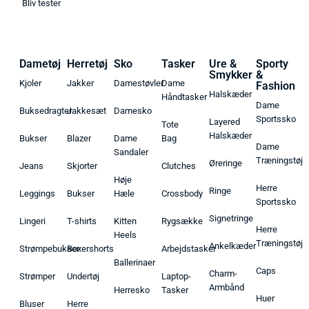
Bliv tester
Dametøj
Herretøj
Sko
Tasker
Ure &
Sporty
Smykker
&
Kjoler
Jakker
Damestøvler
Dame
Fashion
Halskæder
Håndtasker
Dame
Buksedragter
Jakkesæt
Damesko
Sportssko
Layered
Tote
Halskæder
Bukser
Blazer
Dame
Bag
Dame
Sandaler
Træningstøj
Øreringe
Jeans
Skjorter
Clutches
Høje
Herre
Ringe
Leggings
Bukser
Hæle
Crossbody
Sportssko
Signetringe
Lingeri
T-shirts
Kitten
Rygsække
Herre
Heels
Træningstøj
Ankelkæder
Strømpebukser
Boxershorts
Arbejdstasker
Ballerinaer
Caps
Charm-
Strømper
Undertøj
Laptop-
Armbånd
Herresko
Tasker
Huer
Bluser
Herre