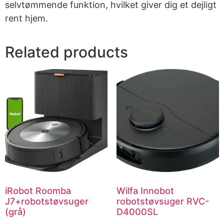
selvtømmende funktion, hvilket giver dig et dejligt
rent hjem.
Related products
iRobot Roomba
Wilfa Innobot
J7+robotstøvsuger
robotstøvsuger RVC-
(grå)
D4000SL