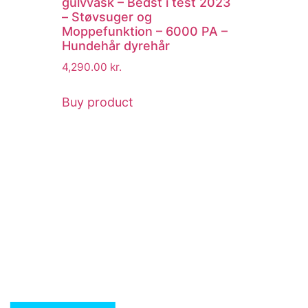
gulvvask – Bedst i test 2023
– Støvsuger og
Moppefunktion – 6000 PA –
Hundehår dyrehår
4,290.00
kr.
Buy product