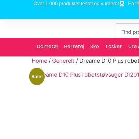
Over 1.000 produkter testet og vurderet
Få te
Dametøj
Herretøj
Sko
Tasker
Ure
Home
/
Generelt
/ Dreame D10 Plus robo
Sale!