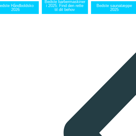
Bedste barbermaskiner
edste Håndboldsko
i 2025: Find den rette
Bedste saunatæppe
2026
til dit behov
2025