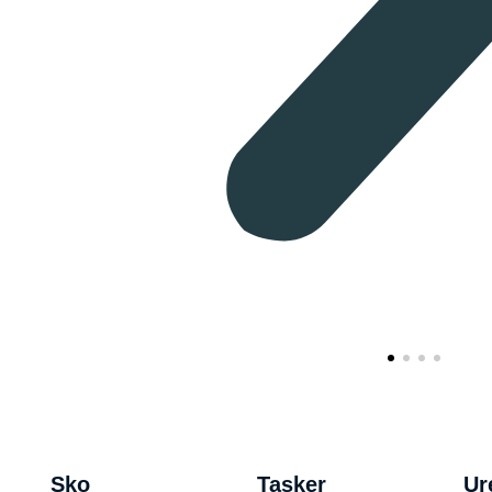
Sko
Tasker
Ur