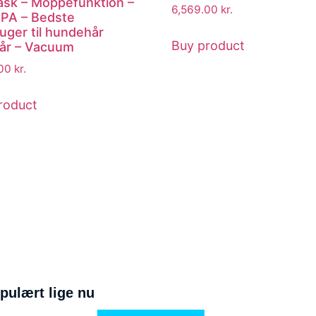
ask – Moppefunktion –
6,569.00
kr.
PA – Bedste
uger til hundehår
Buy product
år – Vacuum
.00
kr.
roduct
pulært lige nu