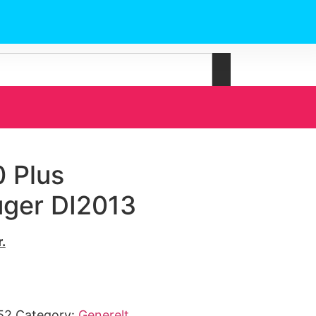
 Plus
uger DI2013
r.
52
Category:
Generelt