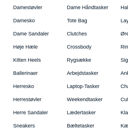
Damestøvler
Dame Håndtasker
Ha
Damesko
Tote Bag
La
Dame Sandaler
Clutches
Ør
Høje Hæle
Crossbody
Ri
Kitten Heels
Rygsække
Sig
Ballerinaer
Arbejdstasker
An
Herresko
Laptop-Tasker
Ch
Herrestøvler
Weekendtasker
Cu
Herre Sandaler
Lædertasker
Kla
Sneakers
Bæltetasker
Kæ