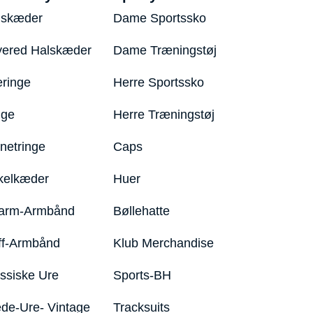
lskæder
Dame Sportssko
yered Halskæder
Dame Træningstøj
eringe
Herre Sportssko
nge
Herre Træningstøj
netringe
Caps
kelkæder
Huer
arm-Armbånd
Bøllehatte
ff-Armbånd
Klub Merchandise
ssiske Ure
Sports-BH
de-Ure- Vintage
Tracksuits