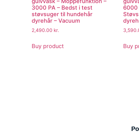
gulvvask – Moppefunktion –
gulvv
3000 PA – Bedst i test
6000 
støvsuger til hundehår
Støvs
dyrehår – Vacuum
dyreh
2,490.00
kr.
3,590
Buy product
Buy p
Po