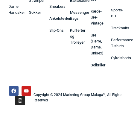
Strømper
Bæltetasker
Dame
Sneakers
Sports-
Kæde-
Handsker
Sokker
Messenger
BH
Ure-
Ankelstøvler
Bags
Vintage
Tracksuits
Slip-Ons
Kufferter
Ure
og
Performance
(Herre,
Trolleyer
T-shirts
Dame,
Unisex)
Cykelshorts
Solbriller
Copyright © 2024 Marketing Group Malaga™, All Rights
Reserved