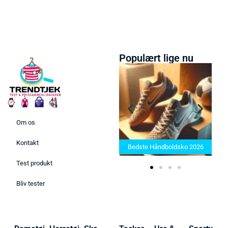
Populært lige nu
Om os
Bedste Saunatæppe 2025 –
Kontakt
Find de bedste produkter her!
Bedste Håndboldsko 2026
Test produkt
Bliv tester