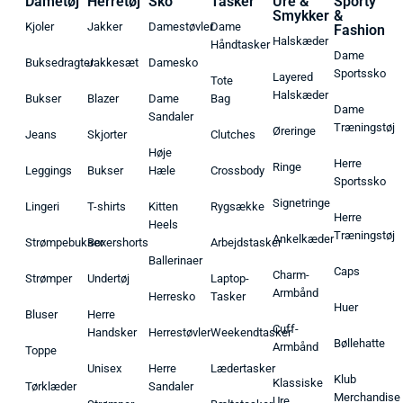
Dametøj
Herretøj
Sko
Tasker
Ure &
Sporty
Smykker
&
Kjoler
Jakker
Damestøvler
Dame
Fashion
Halskæder
Håndtasker
Dame
Buksedragter
Jakkesæt
Damesko
Sportssko
Layered
Tote
Halskæder
Bukser
Blazer
Dame
Bag
Dame
Sandaler
Træningstøj
Øreringe
Jeans
Skjorter
Clutches
Høje
Herre
Ringe
Leggings
Bukser
Hæle
Crossbody
Sportssko
Signetringe
Lingeri
T-shirts
Kitten
Rygsække
Herre
Heels
Træningstøj
Ankelkæder
Strømpebukser
Boxershorts
Arbejdstasker
Ballerinaer
Caps
Charm-
Strømper
Undertøj
Laptop-
Armbånd
Herresko
Tasker
Huer
Bluser
Herre
Cuff-
Handsker
Herrestøvler
Weekendtasker
Bøllehatte
Armbånd
Toppe
Unisex
Herre
Lædertasker
Klub
Klassiske
Tørklæder
Sandaler
Merchandise
Ure