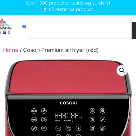
Over 1.000 produkter testet og vurderet
Få testet dit produkt
Home
/ Cosori Premium airfryer (rød)