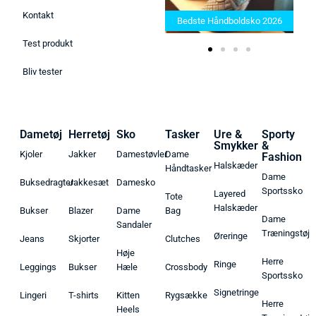
Bedste Saunatæppe 2025 –
Kontakt
Find de bedste produkter her!
Bedste Håndboldsko 2026
Test produkt
Bliv tester
Dametøj
Herretøj
Sko
Tasker
Ure &
Sporty
Smykker
&
Kjoler
Jakker
Damestøvler
Dame
Fashion
Halskæder
Håndtasker
Dame
Buksedragter
Jakkesæt
Damesko
Sportssko
Layered
Tote
Halskæder
Bukser
Blazer
Dame
Bag
Dame
Sandaler
Træningstøj
Øreringe
Jeans
Skjorter
Clutches
Høje
Herre
Ringe
Leggings
Bukser
Hæle
Crossbody
Sportssko
Signetringe
Lingeri
T-shirts
Kitten
Rygsække
Herre
Heels