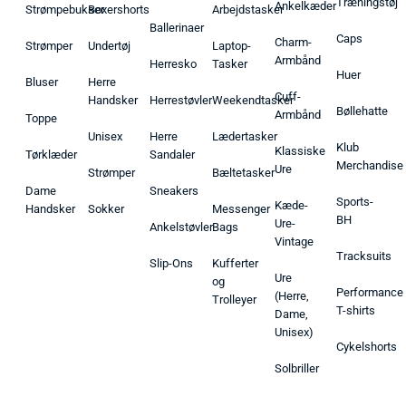
Træningstøj
Ankelkæder
Strømpebukser
Boxershorts
Arbejdstasker
Ballerinaer
Caps
Charm-
Strømper
Undertøj
Laptop-
Armbånd
Herresko
Tasker
Huer
Bluser
Herre
Cuff-
Handsker
Herrestøvler
Weekendtasker
Bøllehatte
Armbånd
Toppe
Unisex
Herre
Lædertasker
Klub
Klassiske
Tørklæder
Sandaler
Merchandise
Ure
Strømper
Bæltetasker
Dame
Sneakers
Sports-
Kæde-
Handsker
Sokker
Messenger
BH
Ure-
Ankelstøvler
Bags
Vintage
Tracksuits
Slip-Ons
Kufferter
Ure
og
Performance
(Herre,
Trolleyer
T-shirts
Dame,
Unisex)
Cykelshorts
Solbriller