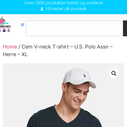
Over 1.000 produkter testet og vurderet
Få testet dit produkt
Home
/ Cem V-neck T-shirt – U.S. Polo Assn –
Herre – XL