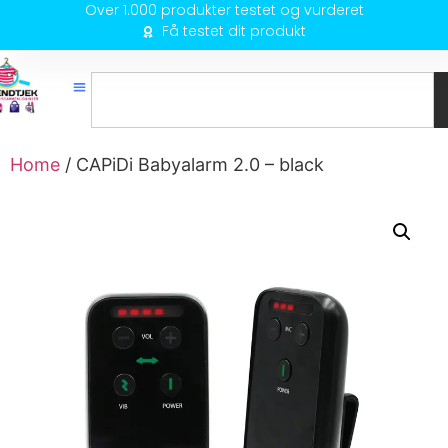
Over 1.000 produkter testet og vurderet
Få testet dit produkt
Home
/ CAPiDi Babyalarm 2.0 – black