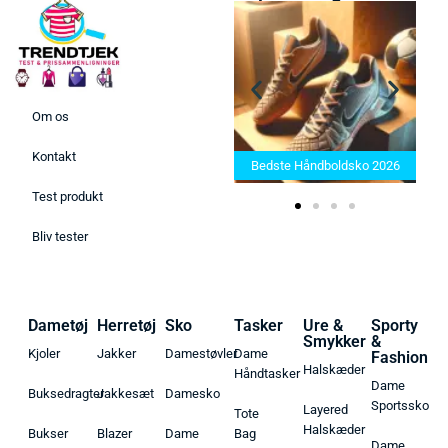
Om os
Bedste Saunatæppe 2025 –
Kontakt
Find de bedste produkter her!
Bedste Håndboldsko 2026
Test produkt
Bliv tester
Dametøj
Herretøj
Sko
Tasker
Ure &
Sporty
Smykker
&
Kjoler
Jakker
Damestøvler
Dame
Fashion
Halskæder
Håndtasker
Dame
Buksedragter
Jakkesæt
Damesko
Sportssko
Layered
Tote
Halskæder
Bukser
Blazer
Dame
Bag
Dame