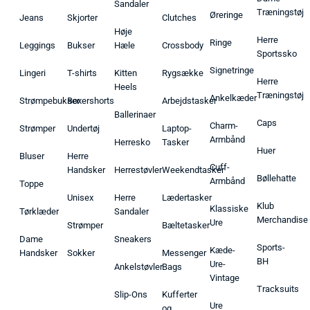
Sandaler
Træningstøj
Øreringe
Jeans
Skjorter
Clutches
Høje
Herre
Ringe
Leggings
Bukser
Hæle
Crossbody
Sportssko
Signetringe
Lingeri
T-shirts
Kitten
Rygsække
Herre
Heels
Træningstøj
Ankelkæder
Strømpebukser
Boxershorts
Arbejdstasker
Ballerinaer
Caps
Charm-
Strømper
Undertøj
Laptop-
Armbånd
Herresko
Tasker
Huer
Bluser
Herre
Cuff-
Handsker
Herrestøvler
Weekendtasker
Bøllehatte
Armbånd
Toppe
Unisex
Herre
Lædertasker
Klub
Klassiske
Tørklæder
Sandaler
Merchandise
Ure
Strømper
Bæltetasker
Dame
Sneakers
Sports-
Kæde-
Handsker
Sokker
Messenger
BH
Ure-
Ankelstøvler
Bags
Vintage
Tracksuits
Slip-Ons
Kufferter
Ure
og