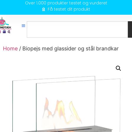
Over 1.000 produkter testet og vurderet
Få testet dit produkt
Home
/ Biopejs med glassider og stål brandkar