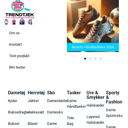
Om os
Bedste Saunatæppe 2025 –
Kontakt
Find de bedste produkter her!
Bedste Håndboldsko 2026
Test produkt
Bliv tester
Dametøj
Herretøj
Sko
Tasker
Ure &
Sporty
Smykker
&
Kjoler
Jakker
Damestøvler
Dame
Fashion
Halskæder
Håndtasker
Dame
Buksedragter
Jakkesæt
Damesko
Sportssko
Layered
Tote
Halskæder
Bukser
Blazer
Dame
Bag
Dame