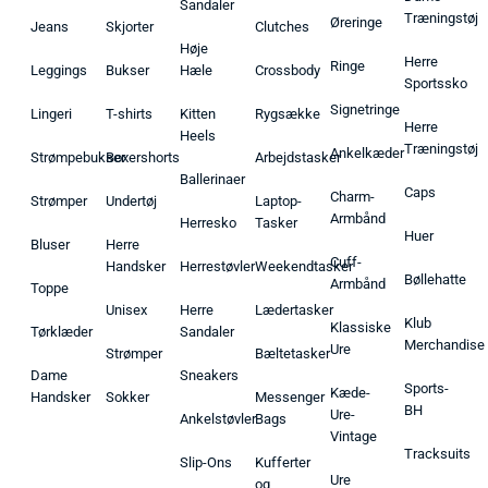
Sandaler
Træningstøj
Øreringe
Jeans
Skjorter
Clutches
Høje
Herre
Ringe
Leggings
Bukser
Hæle
Crossbody
Sportssko
Signetringe
Lingeri
T-shirts
Kitten
Rygsække
Herre
Heels
Træningstøj
Ankelkæder
Strømpebukser
Boxershorts
Arbejdstasker
Ballerinaer
Caps
Charm-
Strømper
Undertøj
Laptop-
Armbånd
Herresko
Tasker
Huer
Bluser
Herre
Cuff-
Handsker
Herrestøvler
Weekendtasker
Bøllehatte
Armbånd
Toppe
Unisex
Herre
Lædertasker
Klub
Klassiske
Tørklæder
Sandaler
Merchandise
Ure
Strømper
Bæltetasker
Dame
Sneakers
Sports-
Kæde-
Handsker
Sokker
Messenger
BH
Ure-
Ankelstøvler
Bags
Vintage
Tracksuits
Slip-Ons
Kufferter
Ure
og