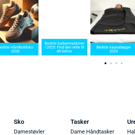
Bedste barbermaskiner
edste Håndboldsko
i 2025: Find den rette til
Bedste saunatæppe
2026
dit behov
2025
Sko
Tasker
Ur
Damestøvler
Dame Håndtasker
Ha