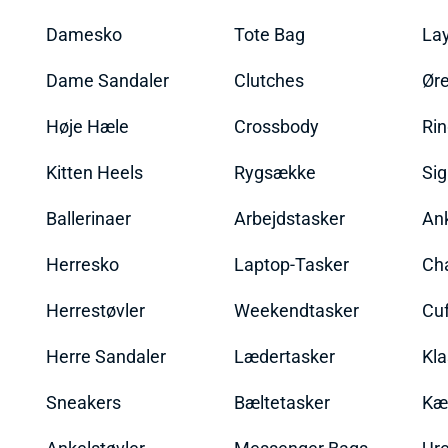
Damesko
Tote Bag
La
Dame Sandaler
Clutches
Øre
Høje Hæle
Crossbody
Ri
Kitten Heels
Rygsække
Sig
Ballerinaer
Arbejdstasker
An
Herresko
Laptop-Tasker
Ch
Herrestøvler
Weekendtasker
Cu
Herre Sandaler
Lædertasker
Kla
Sneakers
Bæltetasker
Kæ