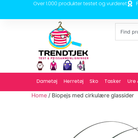
Over 1.000 produkter testet og vurderet
Dametøj
Herretøj
Sko
Tasker
Ure
Home
/ Biopejs med cirkulære glassider