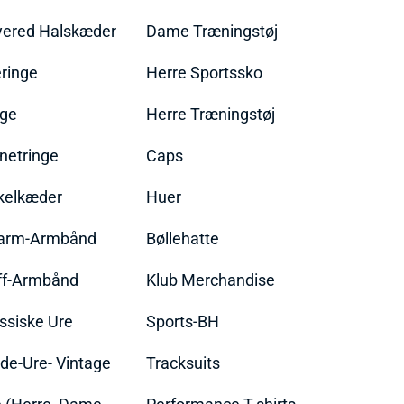
yered Halskæder
Dame Træningstøj
ringe
Herre Sportssko
nge
Herre Træningstøj
netringe
Caps
kelkæder
Huer
arm-Armbånd
Bøllehatte
ff-Armbånd
Klub Merchandise
ssiske Ure
Sports-BH
de-Ure- Vintage
Tracksuits