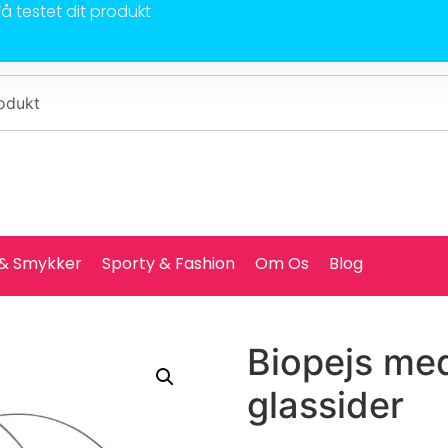
Få testet dit produkt
 & Smykker
Sporty & Fashion
Om Os
Blog
Biopejs med
glassider