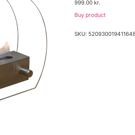
999.00
kr.
Buy product
SKU:
52093001941164