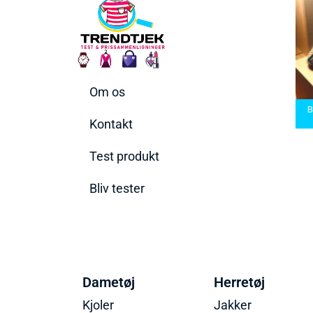
Om os
arbermaskiner
Bedste Saunatæppe
nd den rette til
Bedste saunatæppe
2025 – Find de bedste
B
t behov
2025
produkter her!
Kontakt
Test produkt
Bliv tester
Dametøj
Herretøj
Kjoler
Jakker