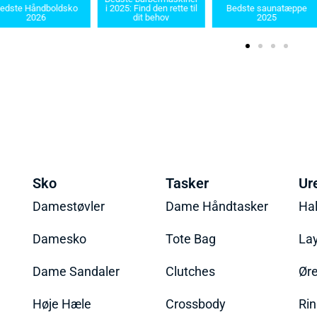
edste Håndboldsko
i 2025: Find den rette til
Bedste saunatæppe
2026
dit behov
2025
Sko
Tasker
Ur
Damestøvler
Dame Håndtasker
Ha
Damesko
Tote Bag
La
Dame Sandaler
Clutches
Øre
Høje Hæle
Crossbody
Ri