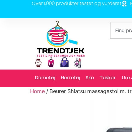
Over 1.000 produkter testet og vurderet
Dametøj
Herretøj
Sko
Tasker
Ure
Home
/ Beurer Shiatsu massagestol m. t