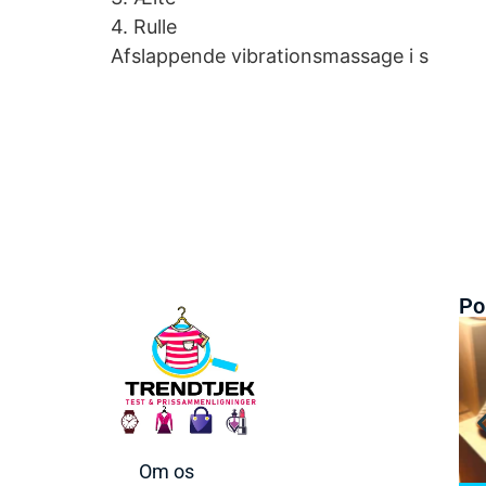
4. Rulle
Afslappende vibrationsmassage i s
Po
Om os
arbermaskiner
Bedste Saunatæppe