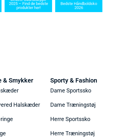
2025 – Find de bedste
Bedste Håndboldsko
i 2025: Find den re
produkter her!
2026
dit behov
e & Smykker
Sporty & Fashion
lskæder
Dame Sportssko
yered Halskæder
Dame Træningstøj
ringe
Herre Sportssko
nge
Herre Træningstøj