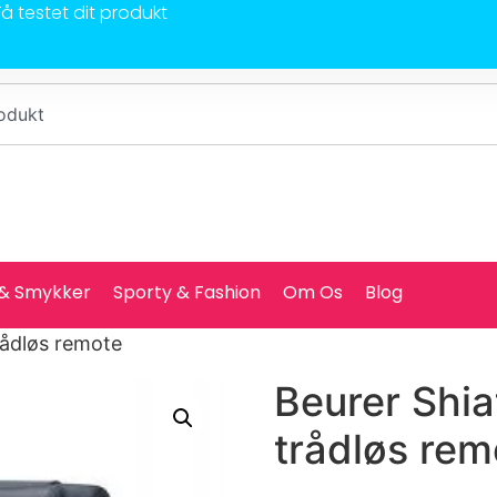
Få testet dit produkt
 & Smykker
Sporty & Fashion
Om Os
Blog
rådløs remote
Beurer Shi
trådløs rem