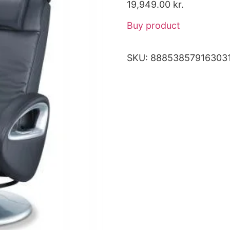
19,949.00
kr.
Buy product
SKU:
88853857916303