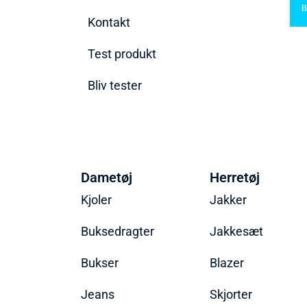
nd den rette til
Bedste saunatæppe
2025 – Find de bedste
B
t behov
2025
produkter her!
Kontakt
Test produkt
Bliv tester
Dametøj
Herretøj
Kjoler
Jakker
Buksedragter
Jakkesæt
Bukser
Blazer
Jeans
Skjorter