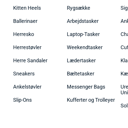
Kitten Heels
Rygsække
Sig
Ballerinaer
Arbejdstasker
An
Herresko
Laptop-Tasker
Ch
Herrestøvler
Weekendtasker
Cu
Herre Sandaler
Lædertasker
Kla
Sneakers
Bæltetasker
Kæ
Ankelstøvler
Messenger Bags
Ure
Uni
Slip-Ons
Kufferter og Trolleyer
Sol