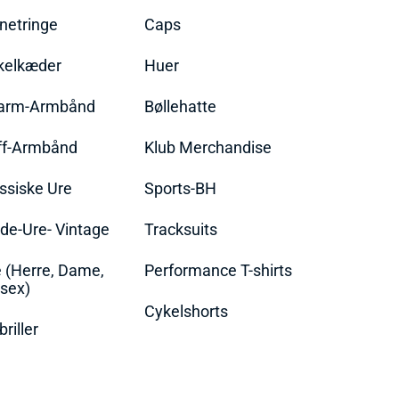
netringe
Caps
kelkæder
Huer
arm-Armbånd
Bøllehatte
ff-Armbånd
Klub Merchandise
ssiske Ure
Sports-BH
de-Ure- Vintage
Tracksuits
 (Herre, Dame,
Performance T-shirts
sex)
Cykelshorts
briller