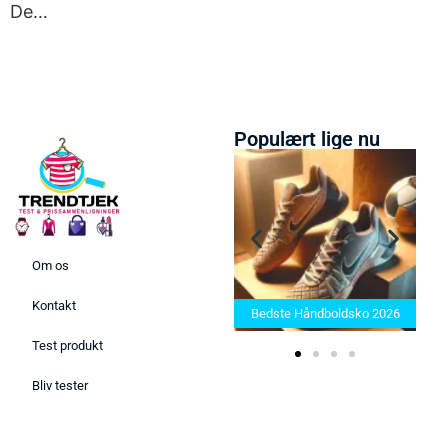
De…
Populært lige nu
Om os
Bedste Saunatæppe 2025 –
Kontakt
Find de bedste produkter her!
Bedste Håndboldsko 2026
Test produkt
Bliv tester