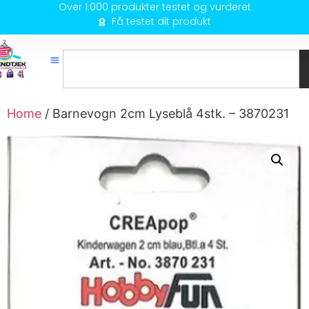
Over 1.000 produkter testet og vurderet
Få testet dit produkt
Home
/ Barnevogn 2cm Lyseblå 4stk. – 3870231