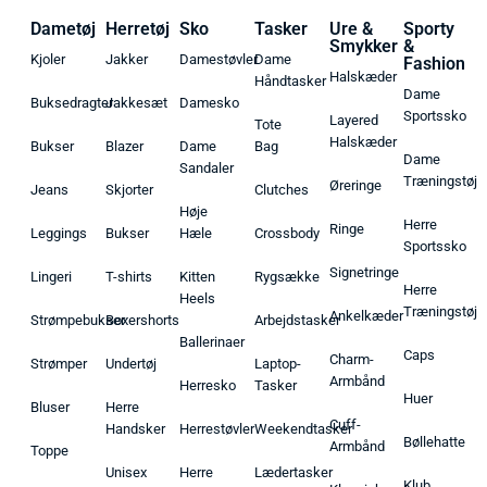
Dametøj
Herretøj
Sko
Tasker
Ure &
Sporty
Smykker
&
Kjoler
Jakker
Damestøvler
Dame
Fashion
Halskæder
Håndtasker
Dame
Buksedragter
Jakkesæt
Damesko
Sportssko
Layered
Tote
Halskæder
Bukser
Blazer
Dame
Bag
Dame
Sandaler
Træningstøj
Øreringe
Jeans
Skjorter
Clutches
Høje
Herre
Ringe
Leggings
Bukser
Hæle
Crossbody
Sportssko
Signetringe
Lingeri
T-shirts
Kitten
Rygsække
Herre
Heels
Træningstøj
Ankelkæder
Strømpebukser
Boxershorts
Arbejdstasker
Ballerinaer
Caps
Charm-
Strømper
Undertøj
Laptop-
Armbånd
Herresko
Tasker
Huer
Bluser
Herre
Cuff-
Handsker
Herrestøvler
Weekendtasker
Bøllehatte
Armbånd
Toppe
Unisex
Herre
Lædertasker
Klub