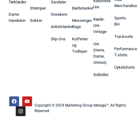
Klassiske
Tørklæder
Sandaler
Merchandise
Ure
Strømper
Bæltetasker
Dame
Sneakers
Sports-
Kæde-
Handsker
Sokker
Messenger
BH
Ure-
Ankelstøvler
Bags
Vintage
Tracksuits
Slip-Ons
Kufferter
Ure
og
Performance
(Herre,
Trolleyer
T-shirts
Dame,
Unisex)
Cykelshorts
Solbriller
Copyright © 2024 Marketing Group Malaga™, All Rights
Reserved