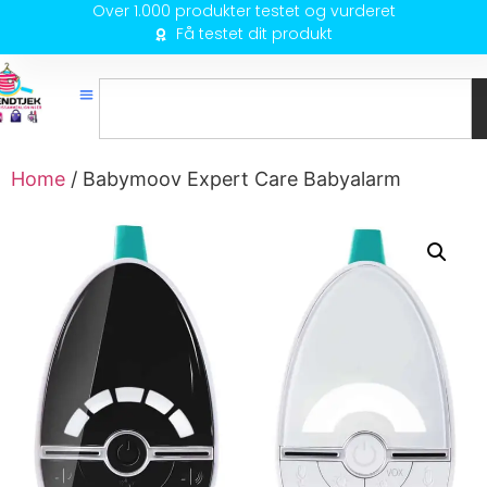
Over 1.000 produkter testet og vurderet
Få testet dit produkt
Home
/ Babymoov Expert Care Babyalarm