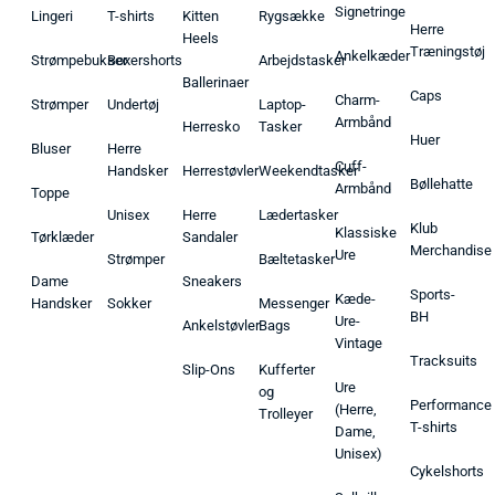
Signetringe
Lingeri
T-shirts
Kitten
Rygsække
Herre
Heels
Træningstøj
Ankelkæder
Strømpebukser
Boxershorts
Arbejdstasker
Ballerinaer
Caps
Charm-
Strømper
Undertøj
Laptop-
Armbånd
Herresko
Tasker
Huer
Bluser
Herre
Cuff-
Handsker
Herrestøvler
Weekendtasker
Bøllehatte
Armbånd
Toppe
Unisex
Herre
Lædertasker
Klub
Klassiske
Tørklæder
Sandaler
Merchandise
Ure
Strømper
Bæltetasker
Dame
Sneakers
Sports-
Kæde-
Handsker
Sokker
Messenger
BH
Ure-
Ankelstøvler
Bags
Vintage
Tracksuits
Slip-Ons
Kufferter
Ure
og
Performance
(Herre,
Trolleyer
T-shirts
Dame,
Unisex)
Cykelshorts