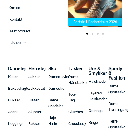
Om os
Bedste Saunatæppe 2025 –
Kontakt
Find de bedste produkter her!
Bedste Håndboldsko 2026
Test produkt
Bliv tester
Dametøj
Herretøj
Sko
Tasker
Ure &
Sporty
Smykker
&
Kjoler
Jakker
Damestøvler
Dame
Fashion
Halskæder
Håndtasker
Dame
Buksedragter
Jakkesæt
Damesko
Sportssko
Layered
Tote
Halskæder
Bukser
Blazer
Dame
Bag
Dame
Sandaler
Træningstøj
Øreringe
Jeans
Skjorter
Clutches
Høje
Herre
Ringe
Leggings
Bukser
Hæle
Crossbody
Sportssko