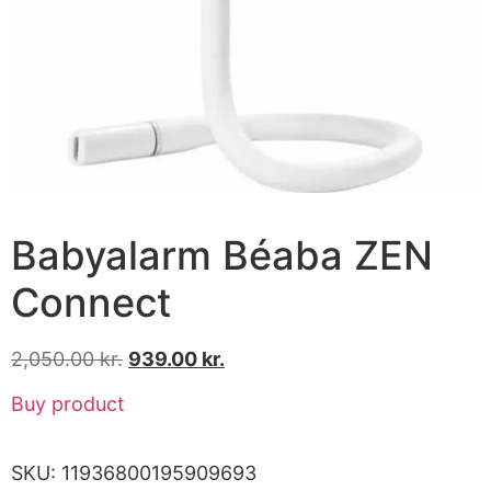
Babyalarm Béaba ZEN
Connect
2,050.00
kr.
939.00
kr.
Buy product
SKU:
11936800195909693