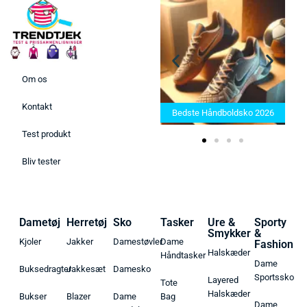
Om os
Bedste Saunatæppe 2025 –
Kontakt
Find de bedste produkter her!
Bedste Håndboldsko 2026
Test produkt
Bliv tester
Dametøj
Herretøj
Sko
Tasker
Ure &
Sporty
Smykker
&
Kjoler
Jakker
Damestøvler
Dame
Fashion
Halskæder
Håndtasker
Dame
Buksedragter
Jakkesæt
Damesko
Sportssko
Layered
Tote
Halskæder
Bukser
Blazer
Dame
Bag
Dame