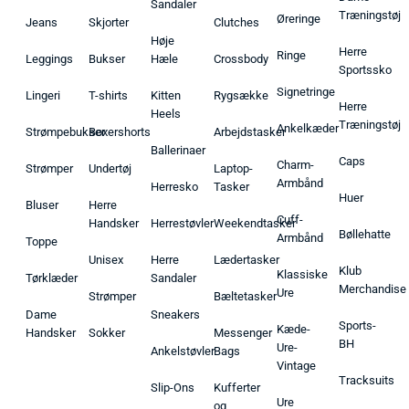
Sandaler
Træningstøj
Øreringe
Jeans
Skjorter
Clutches
Høje
Herre
Ringe
Leggings
Bukser
Hæle
Crossbody
Sportssko
Signetringe
Lingeri
T-shirts
Kitten
Rygsække
Herre
Heels
Træningstøj
Ankelkæder
Strømpebukser
Boxershorts
Arbejdstasker
Ballerinaer
Caps
Charm-
Strømper
Undertøj
Laptop-
Armbånd
Herresko
Tasker
Huer
Bluser
Herre
Cuff-
Handsker
Herrestøvler
Weekendtasker
Bøllehatte
Armbånd
Toppe
Unisex
Herre
Lædertasker
Klub
Klassiske
Tørklæder
Sandaler
Merchandise
Ure
Strømper
Bæltetasker
Dame
Sneakers
Sports-
Kæde-
Handsker
Sokker
Messenger
BH
Ure-
Ankelstøvler
Bags
Vintage
Tracksuits
Slip-Ons
Kufferter
Ure
og