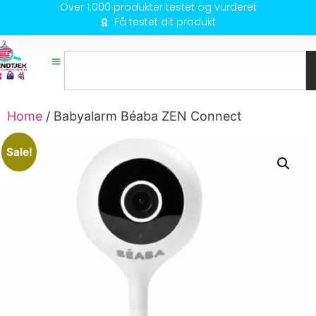
Over 1.000 produkter testet og vurderet
Få testet dit produkt
Home
/ Babyalarm Béaba ZEN Connect
Sale!