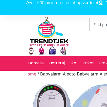
Over 1.000 produkter testet og vurderet
Dametøj
Herretøj
Sko
Tasker
Ure
Home
/ Babyalarm Alecto Babyalarm Al