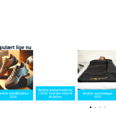
pulært lige nu
Bedste barbermaskiner
edste Håndboldsko
i 2025: Find den rette til
Bedste saunatæppe
2026
dit behov
2025