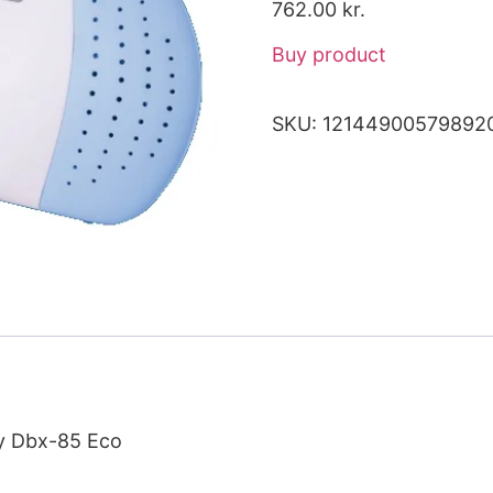
762.00
kr.
Buy product
SKU:
12144900579892
y Dbx-85 Eco