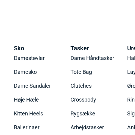
Sko
Tasker
Ur
Damestøvler
Dame Håndtasker
Ha
Damesko
Tote Bag
La
Dame Sandaler
Clutches
Øre
Høje Hæle
Crossbody
Ri
Kitten Heels
Rygsække
Sig
Ballerinaer
Arbejdstasker
An