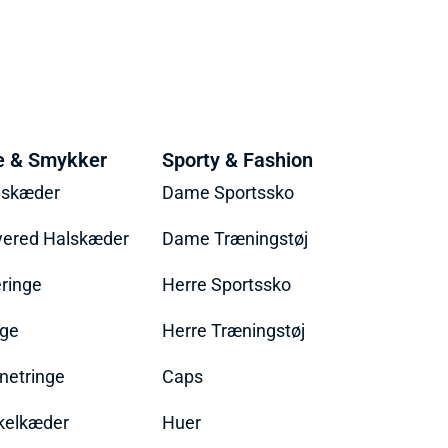
e & Smykker
Sporty & Fashion
lskæder
Dame Sportssko
yered Halskæder
Dame Træningstøj
ringe
Herre Sportssko
nge
Herre Træningstøj
netringe
Caps
kelkæder
Huer