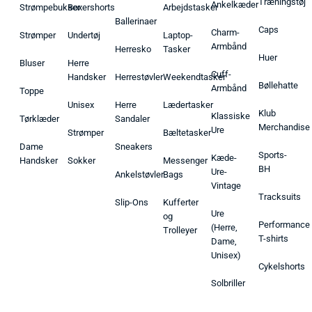
Træningstøj
Ankelkæder
Strømpebukser
Boxershorts
Arbejdstasker
Ballerinaer
Caps
Charm-
Strømper
Undertøj
Laptop-
Armbånd
Herresko
Tasker
Huer
Bluser
Herre
Cuff-
Handsker
Herrestøvler
Weekendtasker
Bøllehatte
Armbånd
Toppe
Unisex
Herre
Lædertasker
Klub
Klassiske
Tørklæder
Sandaler
Merchandise
Ure
Strømper
Bæltetasker
Dame
Sneakers
Sports-
Kæde-
Handsker
Sokker
Messenger
BH
Ure-
Ankelstøvler
Bags
Vintage
Tracksuits
Slip-Ons
Kufferter
Ure
og
Performance
(Herre,
Trolleyer
T-shirts
Dame,
Unisex)
Cykelshorts
Solbriller