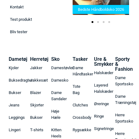
Bedste Saunatæppe 2025 –
Kontakt
Find de bedste produkter her!
Bedste Håndboldsko 2026
Test produkt
Bliv tester
Dametøj
Herretøj
Sko
Tasker
Ure &
Sporty
Smykker
&
Kjoler
Jakker
Damestøvler
Dame
Fashion
Halskæder
Håndtasker
Dame
Buksedragter
Jakkesæt
Damesko
Sportssko
Layered
Tote
Halskæder
Bukser
Blazer
Dame
Bag
Dame
Sandaler
Træningstøj
Øreringe
Jeans
Skjorter
Clutches
Høje
Herre
Ringe
Leggings
Bukser
Hæle
Crossbody
Sportssko
Signetringe
Lingeri
T-shirts
Kitten
Rygsække
Herre
Heels