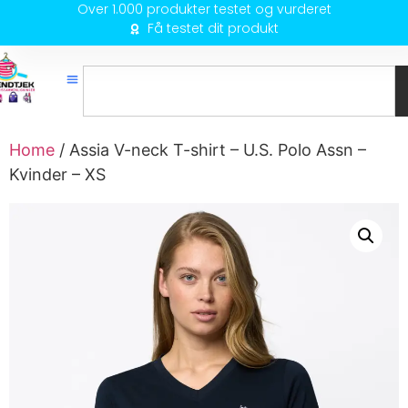
Over 1.000 produkter testet og vurderet
Få testet dit produkt
Home
/ Assia V-neck T-shirt – U.S. Polo Assn –
Kvinder – XS