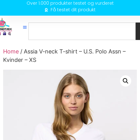
Over 1.000 produkter testet og vurderet
Få testet dit produkt
Home
/ Assia V-neck T-shirt – U.S. Polo Assn –
Kvinder – XS