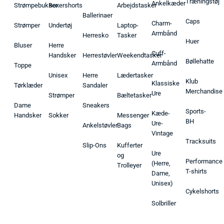
Træningstøj
Ankelkæder
Strømpebukser
Boxershorts
Arbejdstasker
Ballerinaer
Caps
Charm-
Strømper
Undertøj
Laptop-
Armbånd
Herresko
Tasker
Huer
Bluser
Herre
Cuff-
Handsker
Herrestøvler
Weekendtasker
Bøllehatte
Armbånd
Toppe
Unisex
Herre
Lædertasker
Klub
Klassiske
Tørklæder
Sandaler
Merchandise
Ure
Strømper
Bæltetasker
Dame
Sneakers
Sports-
Kæde-
Handsker
Sokker
Messenger
BH
Ure-
Ankelstøvler
Bags
Vintage
Tracksuits
Slip-Ons
Kufferter
Ure
og
Performance
(Herre,
Trolleyer
T-shirts
Dame,
Unisex)
Cykelshorts
Solbriller