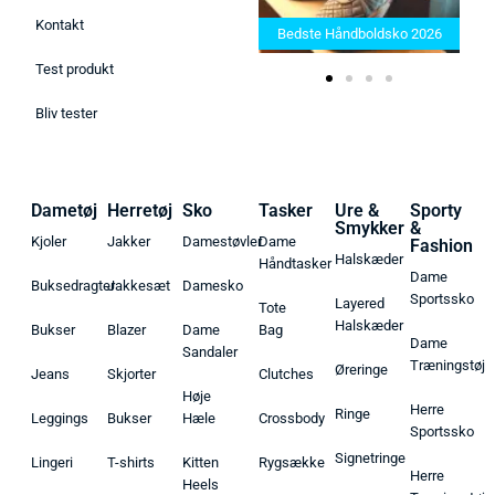
Bedste Saunatæppe 2025 –
Kontakt
Find de bedste produkter her!
Bedste Håndboldsko 2026
Test produkt
Bliv tester
Dametøj
Herretøj
Sko
Tasker
Ure &
Sporty
Smykker
&
Kjoler
Jakker
Damestøvler
Dame
Fashion
Halskæder
Håndtasker
Dame
Buksedragter
Jakkesæt
Damesko
Sportssko
Layered
Tote
Halskæder
Bukser
Blazer
Dame
Bag
Dame
Sandaler
Træningstøj
Øreringe
Jeans
Skjorter
Clutches
Høje
Herre
Ringe
Leggings
Bukser
Hæle
Crossbody
Sportssko
Signetringe
Lingeri
T-shirts
Kitten
Rygsække
Herre
Heels