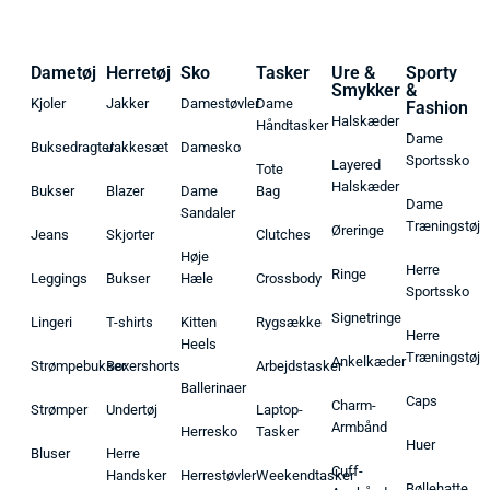
Dametøj
Herretøj
Sko
Tasker
Ure &
Sporty
Smykker
&
Kjoler
Jakker
Damestøvler
Dame
Fashion
Halskæder
Håndtasker
Dame
Buksedragter
Jakkesæt
Damesko
Sportssko
Layered
Tote
Halskæder
Bukser
Blazer
Dame
Bag
Dame
Sandaler
Træningstøj
Øreringe
Jeans
Skjorter
Clutches
Høje
Herre
Ringe
Leggings
Bukser
Hæle
Crossbody
Sportssko
Signetringe
Lingeri
T-shirts
Kitten
Rygsække
Herre
Heels
Træningstøj
Ankelkæder
Strømpebukser
Boxershorts
Arbejdstasker
Ballerinaer
Caps
Charm-
Strømper
Undertøj
Laptop-
Armbånd
Herresko
Tasker
Huer
Bluser
Herre
Cuff-
Handsker
Herrestøvler
Weekendtasker
Bøllehatte