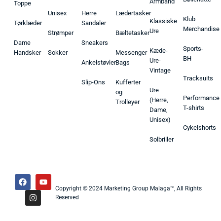
Armbånd
Toppe
Unisex
Herre
Lædertasker
Klub
Klassiske
Tørklæder
Sandaler
Merchandise
Ure
Strømper
Bæltetasker
Dame
Sneakers
Sports-
Kæde-
Handsker
Sokker
Messenger
BH
Ure-
Ankelstøvler
Bags
Vintage
Tracksuits
Slip-Ons
Kufferter
Ure
og
Performance
(Herre,
Trolleyer
T-shirts
Dame,
Unisex)
Cykelshorts
Solbriller
Copyright © 2024 Marketing Group Malaga™, All Rights
Reserved