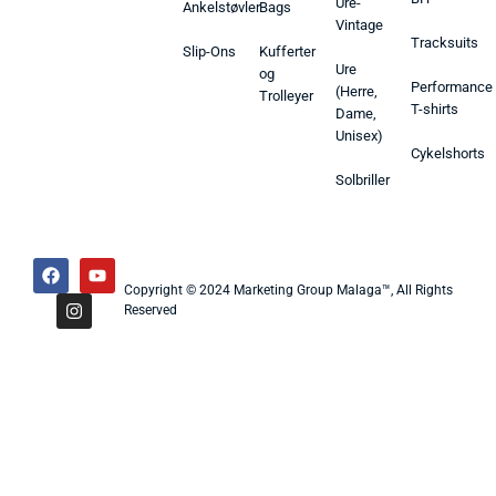
Ure-
Ankelstøvler
Bags
Vintage
Tracksuits
Slip-Ons
Kufferter
Ure
og
Performance
(Herre,
Trolleyer
T-shirts
Dame,
Unisex)
Cykelshorts
Solbriller
Copyright © 2024 Marketing Group Malaga™, All Rights
Reserved