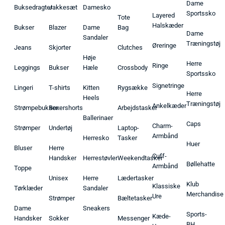
Dame
Buksedragter
Jakkesæt
Damesko
Sportssko
Layered
Tote
Halskæder
Bukser
Blazer
Dame
Bag
Dame
Sandaler
Træningstøj
Øreringe
Jeans
Skjorter
Clutches
Høje
Herre
Ringe
Leggings
Bukser
Hæle
Crossbody
Sportssko
Signetringe
Lingeri
T-shirts
Kitten
Rygsække
Herre
Heels
Træningstøj
Ankelkæder
Strømpebukser
Boxershorts
Arbejdstasker
Ballerinaer
Caps
Charm-
Strømper
Undertøj
Laptop-
Armbånd
Herresko
Tasker
Huer
Bluser
Herre
Cuff-
Handsker
Herrestøvler
Weekendtasker
Bøllehatte
Armbånd
Toppe
Unisex
Herre
Lædertasker
Klub
Klassiske
Tørklæder
Sandaler
Merchandise
Ure
Strømper
Bæltetasker
Dame
Sneakers
Sports-
Kæde-
Handsker
Sokker
Messenger
BH