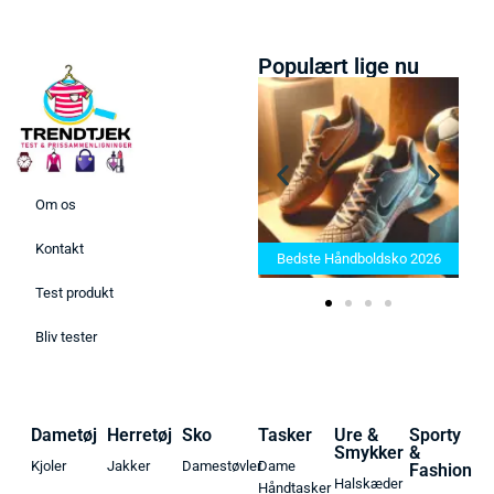
Populært lige nu
Om os
Bedste Saunatæppe 2025 –
Kontakt
Find de bedste produkter her!
Bedste Håndboldsko 2026
Test produkt
Bliv tester
Dametøj
Herretøj
Sko
Tasker
Ure &
Sporty
Smykker
&
Kjoler
Jakker
Damestøvler
Dame
Fashion
Halskæder
Håndtasker