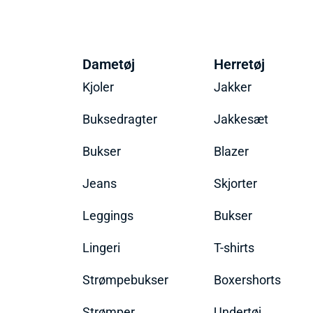
Dametøj
Herretøj
Kjoler
Jakker
Buksedragter
Jakkesæt
Bukser
Blazer
Jeans
Skjorter
Leggings
Bukser
Lingeri
T-shirts
Strømpebukser
Boxershorts
Strømper
Undertøj