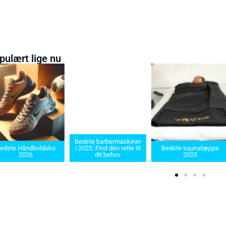
pulært lige nu
Bedste barbermaskiner
edste Håndboldsko
i 2025: Find den rette til
Bedste saunatæppe
2026
dit behov
2025