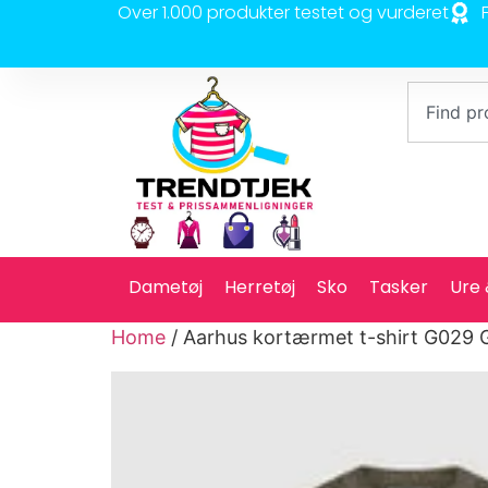
Over 1.000 produkter testet og vurderet
Dametøj
Herretøj
Sko
Tasker
Ure
Home
/ Aarhus kortærmet t-shirt G029 