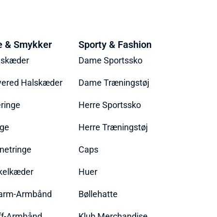
e & Smykker
Sporty & Fashion
lskæder
Dame Sportssko
yered Halskæder
Dame Træningstøj
ringe
Herre Sportssko
nge
Herre Træningstøj
netringe
Caps
kelkæder
Huer
arm-Armbånd
Bøllehatte
ff-Armbånd
Klub Merchandise