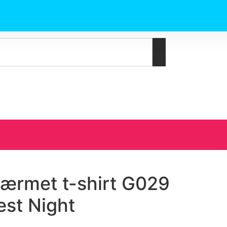
tærmet t-shirt G029
est Night