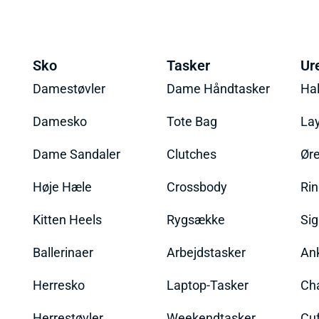
Sko
Tasker
Ur
Damestøvler
Dame Håndtasker
Ha
Damesko
Tote Bag
La
Dame Sandaler
Clutches
Øre
Høje Hæle
Crossbody
Ri
Kitten Heels
Rygsække
Sig
Ballerinaer
Arbejdstasker
An
Herresko
Laptop-Tasker
Ch
Herrestøvler
Weekendtasker
Cu