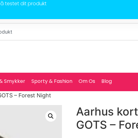
Få testet dit produkt
 & Smykker
Sporty & Fashion
Om Os
Blog
GOTS – Forest Night
Aarhus kor
GOTS – For