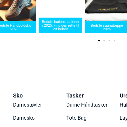
Bedste barbermaskiner
edste Håndboldsko
i 2025: Find den rette til
Bedste saunatæppe
2026
dit behov
2025
Sko
Tasker
Ur
Damestøvler
Dame Håndtasker
Ha
Damesko
Tote Bag
La