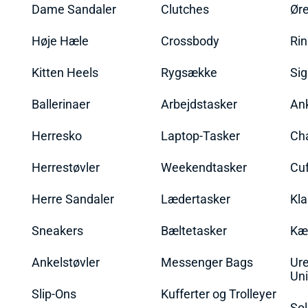
Dame Sandaler
Clutches
Øre
Høje Hæle
Crossbody
Ri
Kitten Heels
Rygsække
Sig
Ballerinaer
Arbejdstasker
An
Herresko
Laptop-Tasker
Ch
Herrestøvler
Weekendtasker
Cu
Herre Sandaler
Lædertasker
Kla
Sneakers
Bæltetasker
Kæ
Ankelstøvler
Messenger Bags
Ure
Uni
Slip-Ons
Kufferter og Trolleyer
Sol