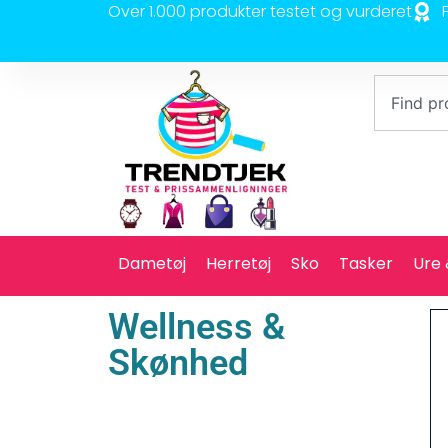
Over 1.000 produkter testet og vurderet
Dametøj
Herretøj
Sko
Tasker
Ure
Wellness &
Skønhed