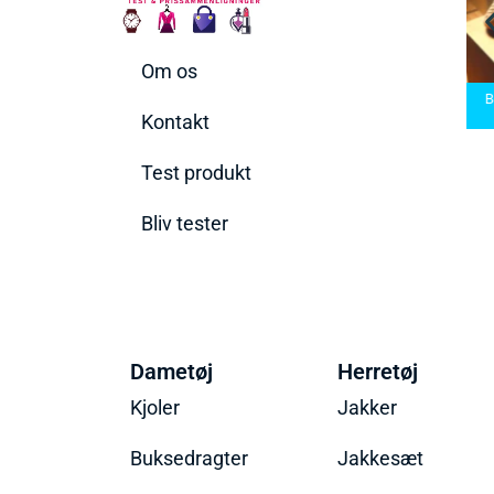
Om os
arbermaskiner
Bedste Saunatæppe
nd den rette til
Bedste saunatæppe
2025 – Find de bedste
B
t behov
2025
produkter her!
Kontakt
Test produkt
Bliv tester
Dametøj
Herretøj
Kjoler
Jakker
Buksedragter
Jakkesæt