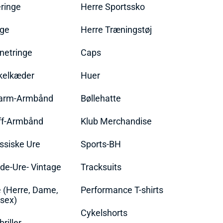
ringe
Herre Sportssko
nge
Herre Træningstøj
netringe
Caps
kelkæder
Huer
arm-Armbånd
Bøllehatte
ff-Armbånd
Klub Merchandise
ssiske Ure
Sports-BH
de-Ure- Vintage
Tracksuits
 (Herre, Dame,
Performance T-shirts
sex)
Cykelshorts
briller