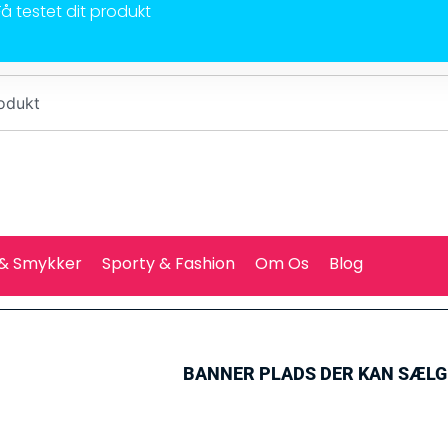
Få testet dit produkt
 & Smykker
Sporty & Fashion
Om Os
Blog
BANNER PLADS DER KAN SÆL