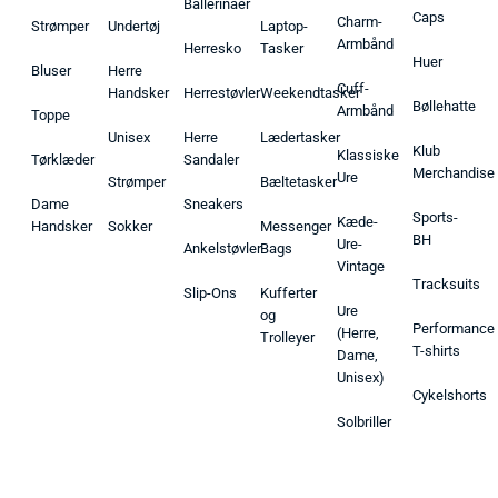
Ballerinaer
Caps
Charm-
Strømper
Undertøj
Laptop-
Armbånd
Herresko
Tasker
Huer
Bluser
Herre
Cuff-
Handsker
Herrestøvler
Weekendtasker
Bøllehatte
Armbånd
Toppe
Unisex
Herre
Lædertasker
Klub
Klassiske
Tørklæder
Sandaler
Merchandise
Ure
Strømper
Bæltetasker
Dame
Sneakers
Sports-
Kæde-
Handsker
Sokker
Messenger
BH
Ure-
Ankelstøvler
Bags
Vintage
Tracksuits
Slip-Ons
Kufferter
Ure
og
Performance
(Herre,
Trolleyer
T-shirts
Dame,
Unisex)
Cykelshorts
Solbriller