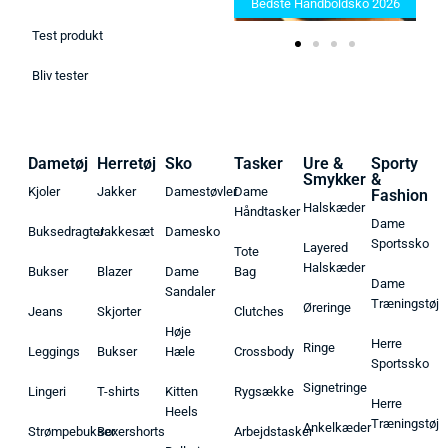
Find de bedste produkter her!
Bedste Håndboldsko 2026
Test produkt
Bliv tester
Dametøj
Herretøj
Sko
Tasker
Ure &
Sporty
Smykker
&
Kjoler
Jakker
Damestøvler
Dame
Fashion
Halskæder
Håndtasker
Dame
Buksedragter
Jakkesæt
Damesko
Sportssko
Layered
Tote
Halskæder
Bukser
Blazer
Dame
Bag
Dame
Sandaler
Træningstøj
Øreringe
Jeans
Skjorter
Clutches
Høje
Herre
Ringe
Leggings
Bukser
Hæle
Crossbody
Sportssko
Signetringe
Lingeri
T-shirts
Kitten
Rygsække
Herre
Heels
Træningstøj
Ankelkæder
Strømpebukser
Boxershorts
Arbejdstasker