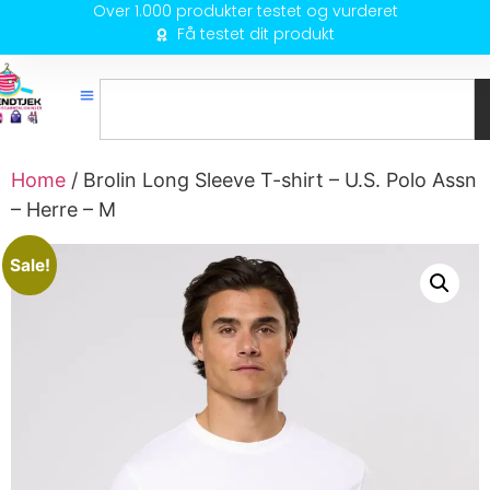
Over 1.000 produkter testet og vurderet
Få testet dit produkt
Home
/ Brolin Long Sleeve T-shirt – U.S. Polo Assn
– Herre – M
Sale!