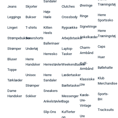
Sandaler
Træningstøj
Øreringe
Jeans
Skjorter
Clutches
Høje
Herre
Ringe
Leggings
Bukser
Hæle
Crossbody
Sportssko
Signetringe
Lingeri
T-shirts
Kitten
Rygsække
Herre
Heels
Træningstøj
Ankelkæder
Strømpebukser
Boxershorts
Arbejdstasker
Ballerinaer
Caps
Charm-
Strømper
Undertøj
Laptop-
Armbånd
Herresko
Tasker
Huer
Bluser
Herre
Cuff-
Handsker
Herrestøvler
Weekendtasker
Bøllehatte
Armbånd
Toppe
Unisex
Herre
Lædertasker
Klub
Klassiske
Tørklæder
Sandaler
Merchandise
Ure
Strømper
Bæltetasker
Dame
Sneakers
Sports-
Kæde-
Handsker
Sokker
Messenger
BH
Ure-
Ankelstøvler
Bags
Vintage
Tracksuits
Slip-Ons
Kufferter
Ure
og