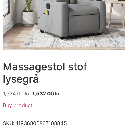
Massagestol stof
lysegrå
1,924.00
kr.
1,532.00
kr.
Buy product
SKU:
11936800867108845