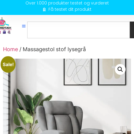
Over 1.000 produkter testet og vurderet
Få testet dit produkt
Home
/ Massagestol stof lysegrå
Sale!