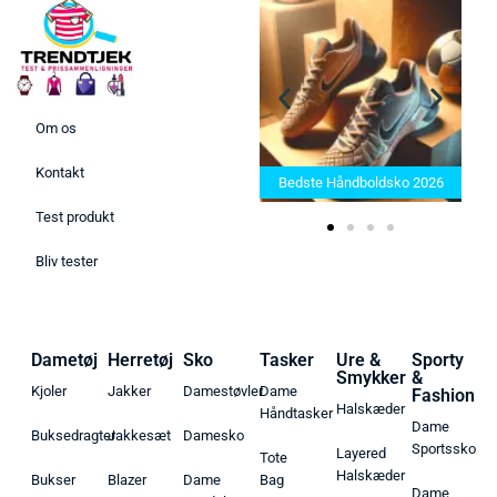
Om os
Bedste Saunatæppe 2025 –
Kontakt
Find de bedste produkter her!
Bedste Håndboldsko 2026
Test produkt
Bliv tester
Dametøj
Herretøj
Sko
Tasker
Ure &
Sporty
Smykker
&
Kjoler
Jakker
Damestøvler
Dame
Fashion
Halskæder
Håndtasker
Dame
Buksedragter
Jakkesæt
Damesko
Sportssko
Layered
Tote
Halskæder
Bukser
Blazer
Dame
Bag
Dame